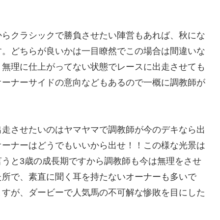
からクラシックで勝負させたい陣営もあれば、秋にな
す。どちらが良いかは一目瞭然でこの場合は間違いな
。無理に仕上がってない状態でレースに出走させても
オーナーサイドの意向などもあるので一概に調教師が
出走させたいのはヤマヤマで調教師が今のデキなら出
オーナーはどうでもいいから出せ！！この様な光景は
言うと3歳の成長期ですから調教師も今は無理をさせ
た所で、素直に聞く耳を持たないオーナーも多いで
ますが、ダービーで人気馬の不可解な惨敗を目にした