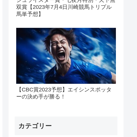
双賞【2023年7月4日川崎競馬トリプル
馬単予想】
【CBC賞2023予想】エイシンスポッタ
ーの決め手が勝る！
カテゴリー