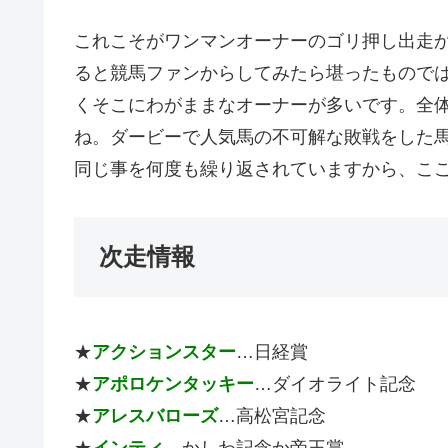
これこそがワンマンオーナーのゴリ押し出走
ると競馬ファンからしてみたら堪ったもので
くそこにわがままなオーナーが多いです。全体
ね。ダービーで人気馬の不可解な敗戦をした
同じ事を何度も繰り返されていますから、こ
次走情報
★
アクションスター
…日経賞
★
アポロケンタッキー
…ダイオライト記念
★
アレスバローズ
…高松宮記念