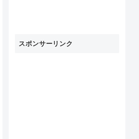
スポンサーリンク