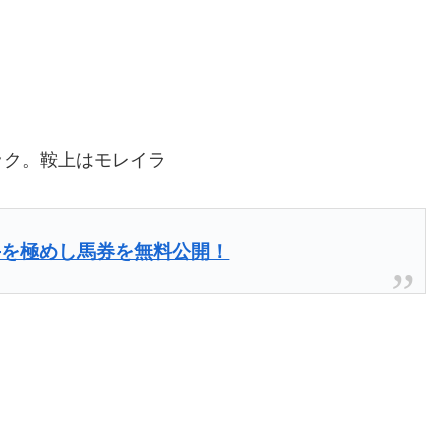
ック。鞍上はモレイラ
手を極めし馬券を無料公開！