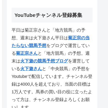
YouTubeチャンネル登録募集
平日は菊正宗さんと「地方競馬」の予
想、週末は火下遊さん平日は
菊正宗の当
たらない競馬予想
をブログで運営してい
る
菊正宗さん
と「地方競馬」の予想。週
末は
火下遊の競馬予想ブログ
を運営して
いる
火下遊さん
と「中央競馬」の予想を
Youtubeで配信しています。チャンネル登
録は4000人を超えており、当面の目標は
1万人です。馬券の買い目の役に立ったよ
って方は、チャンネル登録よろしくお願
いします。