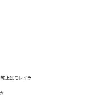
。鞍上はモレイラ
念