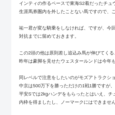
インティの作るペースで東海S2着だったチュ
生涯馬券圏内を外したことない馬ですので、こ
祐一君が変な騎乗をしなければ、ですが、今
対抗までに留めておきます。
この2頭の他は原則差し追込み馬が伸びてくる
昨年は豪脚を見せたウェスタールンドは今年
同レベルで注意をしたいのがモズアトラクシ
中京は500万下を勝っただけの1戦1勝ですが
平安Sでは2kgハンデをもらったとはいえ、
内枠を得ましたし、ノーマークにはできませ