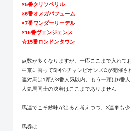
×5番クリソベリル
×6番オメガパフューム
×7番ワンダーリーデル
×16番ヴェンジェンス
☆15番ロンドンタウン
点数が多くなりますが、一応ここまで入れて
中京に替って5回のチャンピオンズCが開催さ
連対馬は1頭が3番人気以内、もう一頭は6番
人気馬同士の決着はここまでありません。
馬連でこそ妙味が出ると考えつつ、3連単も少
馬券は