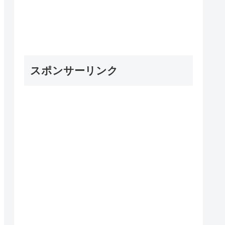
スポンサーリンク