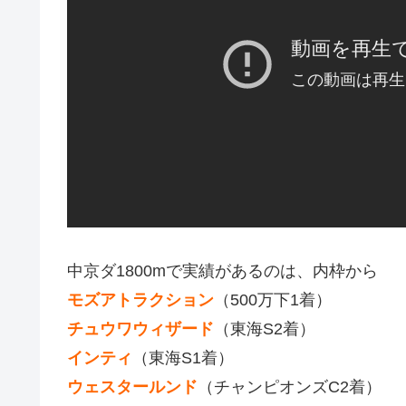
中京ダ1800mで実績があるのは、内枠から
モズアトラクション
（500万下1着）
チュウワウィザード
（東海S2着）
インティ
（東海S1着）
ウェスタールンド
（チャンピオンズC2着）