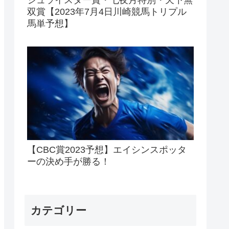
双賞【2023年7月4日川崎競馬トリプル
馬単予想】
【CBC賞2023予想】エイシンスポッタ
ーの決め手が勝る！
カテゴリー