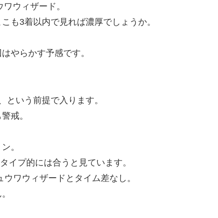
ウワウィザード。
こも3着以内で見れば濃厚でしょうか。
回はやらかす予感です。
、という前提で入ります。
も警戒。
ョン。
、タイプ的には合うと見ています。
チュウワウィザードとタイム差なし。
ん。