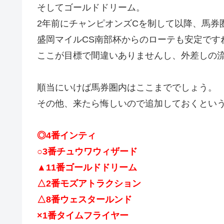
そしてゴールドドリーム。
2年前にチャンピオンズCを制して以降、馬券
盛岡マイルCS南部杯からのローテも安定です
ここが目標で間違いありませんし、外差しの
順当にいけば馬券圏内はここまででしょう。
その他、来たら悔しいので追加しておくとい
◎4番インティ
○3番チュウワウィザード
▲11番ゴールドドリーム
△2番モズアトラクション
△8番ウェスタールンド
×1番タイムフライヤー