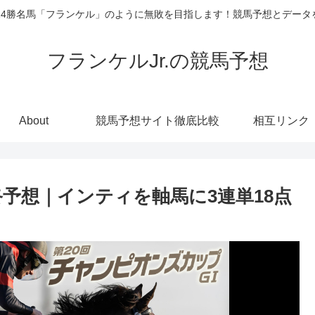
戦14勝名馬「フランケル」のように無敗を目指します！競馬予想とデータ
フランケルJr.の競馬予想
About
競馬予想サイト徹底比較
相互リンク
終予想｜インティを軸馬に3連単18点