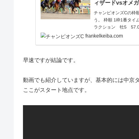
ィザードvsオメ
チャンピオンズCの枠
う。 枠順 1枠1番タイ
ラクション 牡5 57.
frankelkeiba.com
早速ですが結論です。
動画でも紹介していますが、基本的には中京ダ1
ここがスタート地点です。