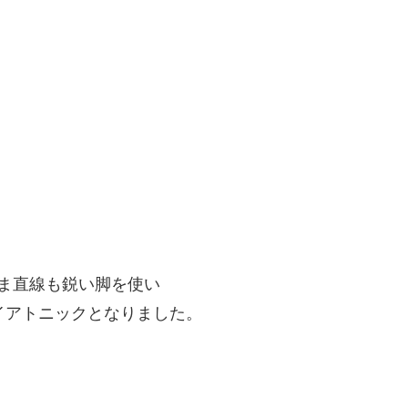
ま直線も鋭い脚を使い
イアトニックとなりました。