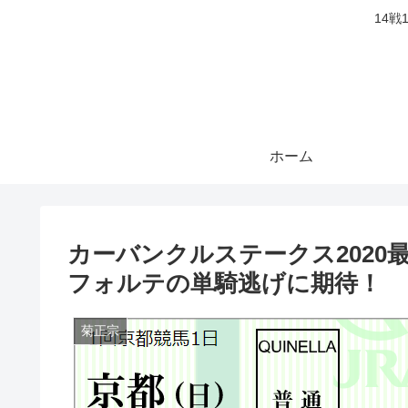
14
ホーム
カーバンクルステークス2020
フォルテの単騎逃げに期待！
菊正宗