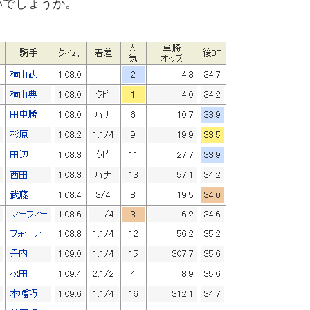
いでしょうか。