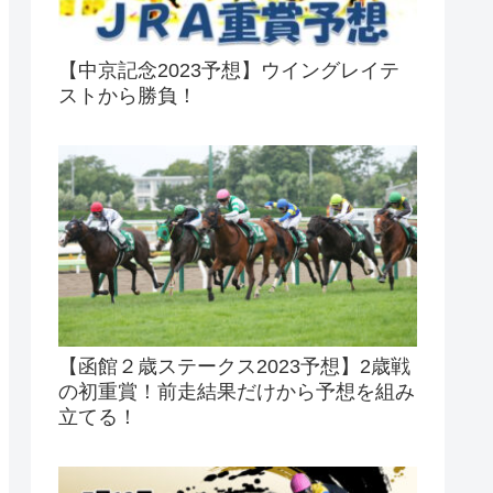
【中京記念2023予想】ウイングレイテ
ストから勝負！
【函館２歳ステークス2023予想】2歳戦
の初重賞！前走結果だけから予想を組み
立てる！