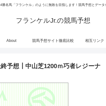
戦14勝名馬「フランケル」のように無敗を目指します！競馬予想とデータ
フランケルJr.の競馬予想
About
競馬予想サイト徹底比較
相互リンク
最終予想┃中山芝1200ｍ巧者レジーナ