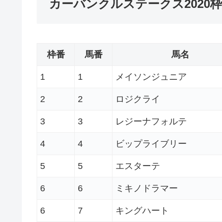
カーバンクルステークス2020
枠番
馬番
馬名
1
1
メイソンジュニア
2
2
ロジクライ
3
3
レジーナフォルテ
4
4
ビップライブリー
5
5
エスターテ
6
6
ミキノドラマー
6
7
キングハート