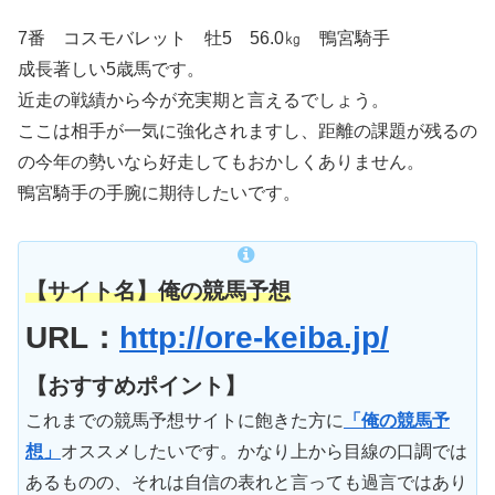
7番 コスモバレット 牡5 56.0㎏ 鴨宮騎手
成長著しい5歳馬です。
近走の戦績から今が充実期と言えるでしょう。
ここは相手が一気に強化されますし、距離の課題が残るの
の今年の勢いなら好走してもおかしくありません。
鴨宮騎手の手腕に期待したいです。
【サイト名】俺の競馬予想
URL：
http://ore-keiba.jp/
【おすすめポイント】
これまでの競馬予想サイトに飽きた方に
「俺の競馬予
想」
オススメしたいです。かなり上から目線の口調では
あるものの、それは自信の表れと言っても過言ではあり