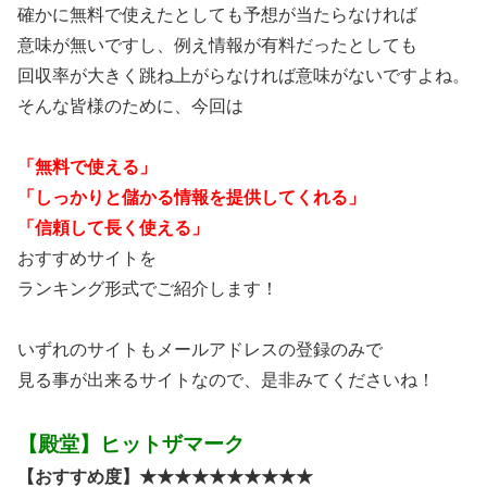
確かに無料で使えたとしても予想が当たらなければ
意味が無いですし、例え情報が有料だったとしても
回収率が大きく跳ね上がらなければ意味がないですよね。
そんな皆様のために、今回は
「無料で使える」
「しっかりと儲かる情報を提供してくれる」
「信頼して長く使える」
おすすめサイトを
ランキング形式でご紹介します！
いずれのサイトもメールアドレスの登録のみで
見る事が出来るサイトなので、是非みてくださいね！
【殿堂】ヒットザマーク
【おすすめ度】★★★★★★★★★★