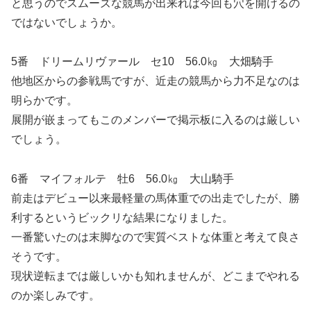
と思うのでスムーズな競馬が出来れば今回も穴を開けるの
ではないでしょうか。
5番 ドリームリヴァール セ10 56.0㎏ 大畑騎手
他地区からの参戦馬ですが、近走の競馬から力不足なのは
明らかです。
展開が嵌まってもこのメンバーで掲示板に入るのは厳しい
でしょう。
6番 マイフォルテ 牡6 56.0㎏ 大山騎手
前走はデビュー以来最軽量の馬体重での出走でしたが、勝
利するというビックリな結果になりました。
一番驚いたのは末脚なので実質ベストな体重と考えて良さ
そうです。
現状逆転までは厳しいかも知れませんが、どこまでやれる
のか楽しみです。