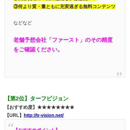
③何より質・量ともに充実過ぎる無料コンテンツ
などなど
老舗予想会社「ファースト」のその精度
をご確認ください。
【第2位】ターフビジョン
【おすすめ度】★★★★★★★★
【URL】
http://tr-vision.net/