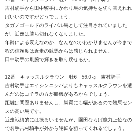
吉村騎手から田中騎手にかわり馬の気持ちを切り替えれれ
ばいいのですがどうでしょう。
タガノゴールドのライバル馬として注目されていました
が、近走は勝ち切れなくなりました。
年齢による衰えなのか、なんなのかわかりませんが今まで
程の信頼度は近走の競馬からは感じられません。
田中騎手の剛腕で輝きを取り戻せるか。
12番 キャッスルクラウン 牡6 56.0㎏ 吉村騎手
吉村騎手はエイシンニシバよりもキャッスルクラウンを選
んだのはコチラの方が勝機があるからでしょう。
距離は問題ありませんし、脚質にも幅があるので競馬セン
スの高い馬です。
近走戦績的には振るいませんが、園田ならば能力上位なの
で名手吉村騎手が外から逆転を狙ってくれるでしょう。