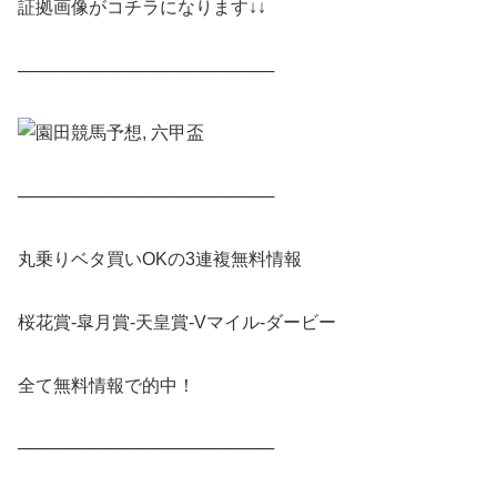
証拠画像がコチラになります↓↓
─────────────────────
─────────────────────
丸乗りベタ買いOKの3連複無料情報
桜花賞-皐月賞-天皇賞-Vマイル-ダービー
全て無料情報で的中！
─────────────────────