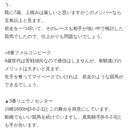
う。
既に7歳、上積みは厳しいと思いますがこのメンバーなら
互角以上と見ます。
前走を一つ叩いて、そのレースも相手が強い中で検討した
競馬でしたので、仕上がりも問題ないでしょう。
○8番ファルコンビーク
4歳世代は苦戦傾向なので過信はしませんが、単騎逃げの
メリットは大きいと見ます。
先手を奪ってマイペースでいければ、前走のような競馬が
できるでしょう。
▲3番リュウノセンター
川崎1600m[3-0-2-1]とこの舞台を得意にしています。
船橋でもいい競馬を続けていますし、真島騎手[6-0-2-0]と
も手が合います。