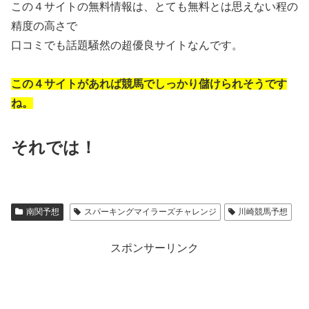
この４サイトの無料情報は、とても無料とは思えない程の
精度の高さで
口コミでも話題騒然の超優良サイトなんです。
この４サイトがあれば競馬でしっかり儲けられそうです
ね。
それでは！
南関予想
スパーキングマイラーズチャレンジ
川崎競馬予想
スポンサーリンク