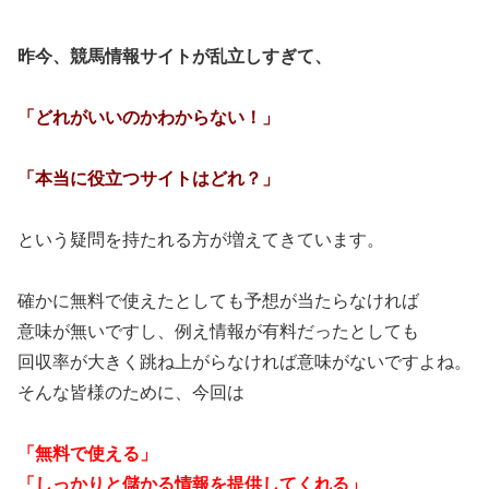
昨今、競馬情報サイトが乱立しすぎて、
「どれがいいのかわからない！」
「本当に役立つサイトはどれ？」
という疑問を持たれる方が増えてきています。
確かに無料で使えたとしても予想が当たらなければ
意味が無いですし、例え情報が有料だったとしても
回収率が大きく跳ね上がらなければ意味がないですよね。
そんな皆様のために、今回は
「無料で使える」
「しっかりと儲かる情報を提供してくれる」