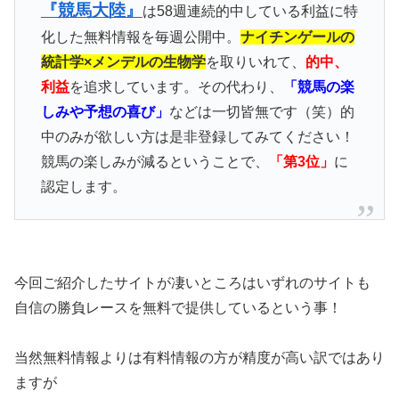
『競馬大陸』
は58週連続的中している利益に特
化した無料情報を毎週公開中。
ナイチンゲールの
統計学×メンデルの生物学
を取りいれて、
的中、
利益
を追求しています。その代わり、
「競馬の楽
しみや予想の喜び」
などは一切皆無です（笑）的
中のみが欲しい方は是非登録してみてください！
競馬の楽しみが減るということで、
「第3位」
に
認定します。
今回ご紹介したサイトが凄いところはいずれのサイトも
自信の勝負レースを無料で提供しているという事！
当然無料情報よりは有料情報の方が精度が高い訳ではあり
ますが