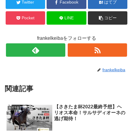
Twitter
Facebook
はてブ
Pocket
LINE
コピー
frankelkeibaをフォローする
frankelkeiba
関連記事
【さきたま杯2022最終予想】ヘ
南関予想
リオス本命！サルサディオーネの
逃げ期待！