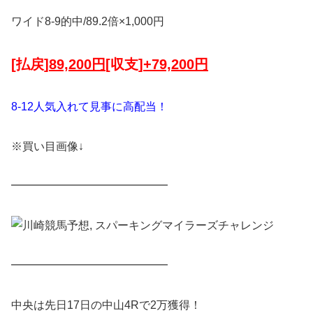
ワイド8-9的中/89.2倍×1,000円
[払戻]
89,200円
[収支]
+79,200円
8-12人気入れて見事に高配当！
※買い目画像↓
━━━━━━━━━━━━━━
━━━━━━━━━━━━━━
中央は先日17日の中山4Rで2万獲得！