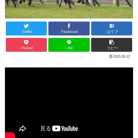
Twitter
Facebook
はてブ
Pocket
LINE
コピー
2021.06.12