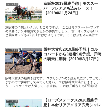
京阪杯2019最終予想｜モズスー
レース予想
パーフレアぶち込みレース！
【2019年11月24日】
京阪杯の予想といきたいところですが、 ここはモズスーパーフレア
の単勝にナンボ勝負できるかの勝負でしょう。 前日オッズからいく
と最終オッズも3倍以上にはなりそうです。 ここはぶち込み案件でし
ょう。 一応、展開や力関係を考えまし...
阪神大賞典2019最終予想｜コル
レース予想
コバードから3連複9点予想。戸崎
の騎乗に期待【2019年3月17日】
阪神大賞典の最終予想です。 スプリングSの予想も既にアップしてい
ますのでご参考にしてみてください。 では阪神大賞典に行きましょ
う。 シャケトラが人気していますね。 これは戸崎ならぬ戸詐欺発動
ではないでしょうか。 ...
【ローズステークス2020最終予
データ分析
想】本命リアアメリア穴馬シャレ