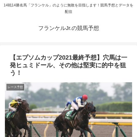
14戦14勝名馬「フランケル」のように無敗を目指します！競馬予想とデータを
配信
フランケルJr.の競馬予想
【エプソムカップ2021最終予想】穴馬は一
発ヒュミドール、その他は堅実に的中を狙
う！
レース予想