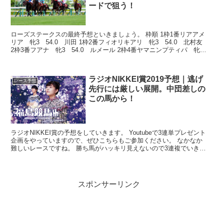
ードで狙う！
ローズステークスの最終予想といきましょう。 枠順 1枠1番リアアメ
リア 牝3 54.0 川田 1枠2番フィオリキアリ 牝3 54.0 北村友
2枠3番フアナ 牝3 54.0 ルメール 2枠4番ヤマニンプティパ 牝
3 54....
ラジオNIKKEI賞2019予想｜逃げ
レース予想
先行には厳しい展開。中団差しの
この馬から！
ラジオNIKKEI賞の予想をしていきます。 Youtubeで3連単プレゼント
企画をやっていますので、ぜひこちらもご参加ください。 なかなか
難しいレースですね。 勝ち馬がハッキリ見えないので3連複でいきま
しょう。...
スポンサーリンク