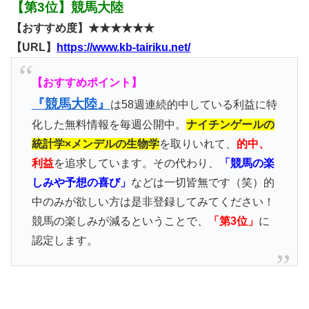
【第3位】競馬大陸
【おすすめ度】★★★★★★
【URL】
https://www.kb-tairiku.net/
【おすすめポイント】
『競馬大陸』
は58週連続的中している利益に特
化した無料情報を毎週公開中。
ナイチンゲールの
統計学×メンデルの生物学
を取りいれて、
的中、
利益
を追求しています。その代わり、
「競馬の楽
しみや予想の喜び」
などは一切皆無です（笑）的
中のみが欲しい方は是非登録してみてください！
競馬の楽しみが減るということで、
「第3位」
に
認定します。