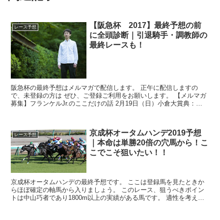
【阪急杯 2017】最終予想の前
レース予想
に全頭診断｜引退騎手・調教師の
最終レースも！
阪急杯の最終予想はメルマガで配信します。 正午に配信しますの
で、未登録の方は ぜひ、ご登録ご利用をお願いします。 【メルマガ
募集】フランケルJr.のここだけの話 2月19日（日）小倉大賞典：
34,780円的中！ ...
京成杯オータムハンデ2019予想
レース予想
｜本命は単勝20倍の穴馬から！こ
こでこそ狙いたい！！
京成杯オータムハンデの最終予想です。 ここは登録馬を見たときか
らほぼ確定の軸馬から入りましょう。 このレース、狙うべきポイン
トは中山巧者であり1800m以上の実績がある馬です。 適性を考えつ
つ、展開的にはプールヴィルが余裕の単騎逃...