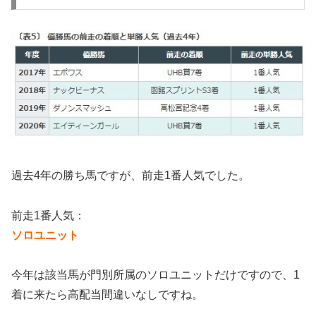
過去4年の勝ち馬ですが、前走1番人気でした。
前走1番人気：
ソロユニット
今年は該当馬が門別所属のソロユニットだけですので、1
着に来たら高配当間違いなしですね。