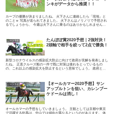
ンキがデータから推奨！！
カープの優勝が決まりましたね。 火下さんに連絡したら「現地」と
のことｗ 写真が送られてきました。 火下さんはノリノリで予想され
るでしょうから、 今週は火下さんに乗るのはありかもしれません
ね。 では本日はスプリン...
たんぽぽ賞2020予想｜2強対決！
レース予想
2頭軸で相手を絞って2点で勝負！
新型コロナウイルスの感染拡大防止に向けて政府が見解を発表しまし
たね。 正直クルーズ船の一件で既に対策は後れをとっているもの
の、これ以上の感染拡大を防止するという意味でしょう。 政府とし
て、大規模なスポーツや文化イベントなどについ...
【オールカマー2020予想】サン
レース予想
アップルトンを狙い、カレンブー
ケドールは消し！
オールカマーの予想をしていきましょう。 主観としては京都や東京
で活躍する牝馬は、中山では傾向が異なるというのがあります。 休