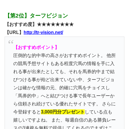
【第2位】ターフビジョン
【おすすめ度】★★★★★★★★
【URL】
http://tr-vision.net/
【おすすめポイント】
圧倒的な的中率の高さがおすすめポイント。 他所
の競馬予想サイトもある程度穴馬の情報を手に入
れる事が出来たとしても、それを馬券的中まで結
びつける事が殆ど出来ていない中、ターフビジョ
ンは確かな情報の元、的確に穴馬をチョイスし
「馬券的中」へと結びつける事で長年ユーザーか
ら信頼され続けている優れたサイトです。 さらに
今登録すると
3,000円分プレゼント
している点も
嬉しいですよね。 また、毎週自信のある勝負レー
スの3連複を無料で提供してくれるのでまずはこ