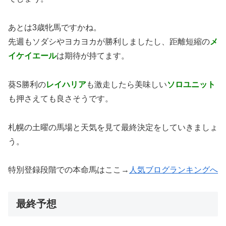
あとは3歳牝馬ですかね。
先週もソダシやヨカヨカが勝利しましたし、距離短縮の
メ
イケイエール
は期待が持てます。
葵S勝利の
レイハリア
も激走したら美味しい
ソロユニット
も押さえても良さそうです。
札幌の土曜の馬場と天気を見て最終決定をしていきましょ
う。
特別登録段階での本命馬はここ→
人気ブログランキングへ
最終予想