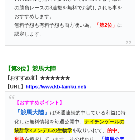
の勝負レースの3連複を無料でお試しされる事を
おすすめします。
無料予想も有料予想も両方凄い為、
「第2位」
に
認定します。
【第3位】競馬大陸
【おすすめ度】★★★★★★
【URL】
https://www.kb-tairiku.net/
【おすすめポイント】
『競馬大陸』
は58週連続的中している利益に特
化した無料情報を毎週公開中。
ナイチンゲールの
統計学×メンデルの生物学
を取りいれて、
的中、
利益
を追求しています。その代わり、
「競馬の楽