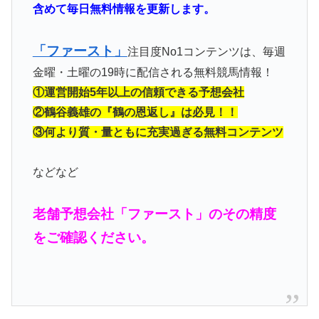
含めて毎日無料情報を更新します。
「ファースト」
注目度No1コンテンツは、毎週
金曜・土曜の19時に配信される無料競馬情報！
①運営開始5年以上の信頼できる予想会社
②鶴谷義雄の『鶴の恩返し』は必見！！
③何より質・量ともに充実過ぎる無料コンテンツ
などなど
老舗予想会社「ファースト」のその精度
をご確認ください。