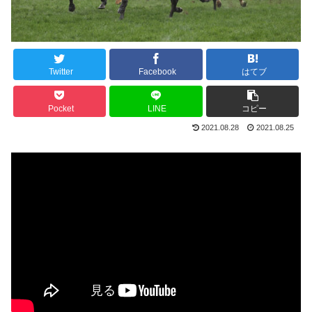
Twitter
Facebook
はてブ
Pocket
LINE
コピー
2021.08.28
2021.08.25