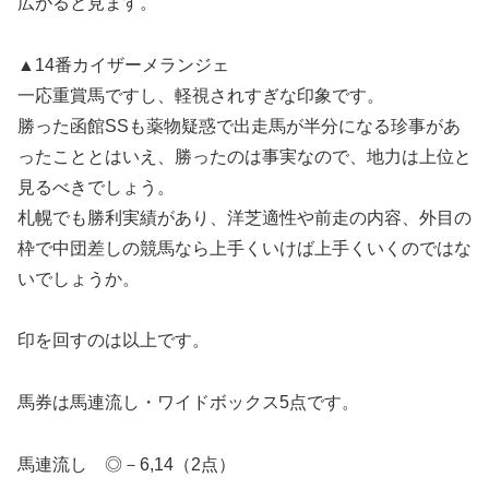
広がると見ます。
▲14番カイザーメランジェ
一応重賞馬ですし、軽視されすぎな印象です。
勝った函館SSも薬物疑惑で出走馬が半分になる珍事があ
ったこととはいえ、勝ったのは事実なので、地力は上位と
見るべきでしょう。
札幌でも勝利実績があり、洋芝適性や前走の内容、外目の
枠で中団差しの競馬なら上手くいけば上手くいくのではな
いでしょうか。
印を回すのは以上です。
馬券は馬連流し・ワイドボックス5点です。
馬連流し ◎－6,14（2点）