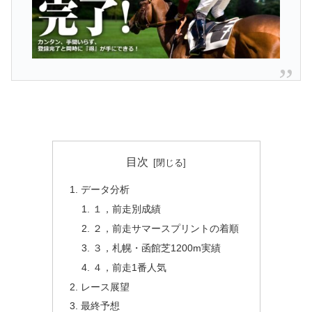
目次
データ分析
１，前走別成績
２，前走サマースプリントの着順
３，札幌・函館芝1200m実績
４，前走1番人気
レース展望
最終予想