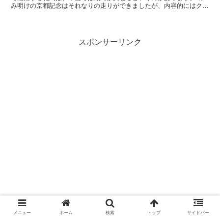
み明けの京都記念はそれなりの走りができましたが、内容的にはクロ
ノジェネシスに完敗。 昨年の秋は...
スポンサーリンク
メニュー
ホーム
検索
トップ
サイドバー