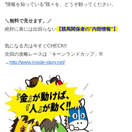
”情報を知っている”我々を、どうぞ頼ってください。
＼無料で見せます。／
絶対に表には出回らない
【競馬関係者の”内部情報”】
気になる方は今すぐCHECK!!
次回の攻略レースは「キーンランドカップ」!!!
→
http://www.inside-story.net/