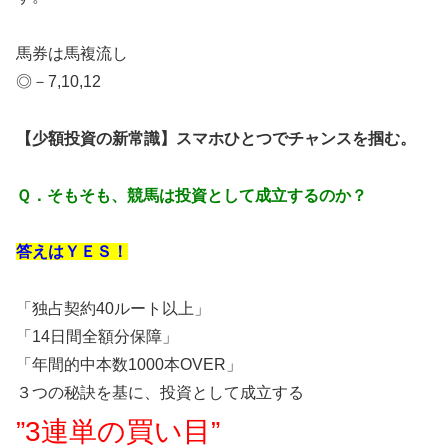
馬券は馬複流し
◎－7,10,12
【少額投資の新常識】スマホひとつでチャンスを掴む。
Ｑ．そもそも、競馬は投資として成立するのか？
答えはＹＥＳ！
「独占契約40ルート以上」
「14日間全額分保障」
「年間的中本数1000本OVER」
３つの秘訣を基に、投資として成立する
”3連単の買い目”