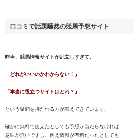
口コミで話題騒然の競馬予想サイト
昨今、競馬情報サイトが乱立しすぎて、
「どれがいいのかわからない！」
「本当に役立つサイトはどれ？」
という疑問を持たれる方が増えてきています。
確かに無料で使えたとしても予想が当たらなければ
意味が無いですし、例え情報が有料だったとしても