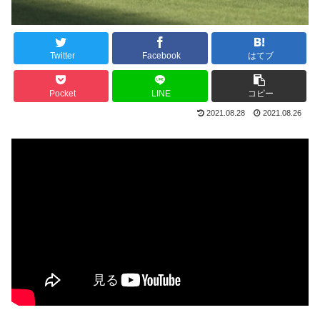
Twitter
Facebook
はてブ
Pocket
LINE
コピー
2021.08.28
2021.08.26