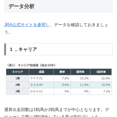
データ分析
JRA公式サイトを参照
し、データを確認しておきましょ
う。
１，キャリア
通算出走回数は1戦馬か2戦馬までが中心となります。デ
ビューして既に3戦消化している馬は割引でしょう。