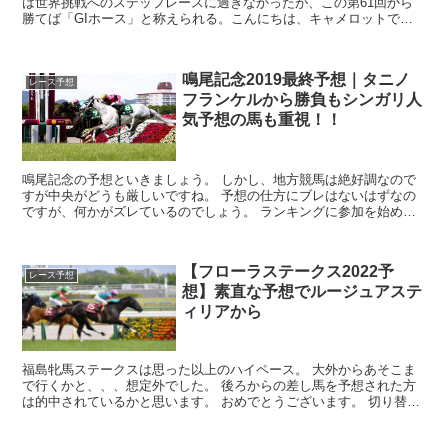
は世界挑戦へのステップレースに過ぎなかったが、この第61回から
勝てば「GIホース」と称えられる。こんにちは、キャメロットで
す。 「もっと早く昇格していればねぇ…...
鳴尾記念2019最終予想｜タニノ
レース予想
フランケルから勝負もシンガリ人
気予想の馬も重視！！
鳴尾記念の予想といきましょう。 しかし、地方競馬は絶好調なので
すが中央がどうも厳しいですね。 予想の仕方にブレはないはずなの
ですが、何かがズレているのでしょう。 ランキングに参加を始めま
した。 応援いただける方はポチっとお願いします...
【フローラステークス2022予
レース予想
想】素直な予想でルージュアステ
ィリアから
福島牝馬ステークスは思った以上のハイペース。 大外からあそこま
で行くかと、、、想定外でした。 後ろからの差し馬を予想された方
は的中されているかと思います。 おめでとうございます。 切り替え
てフローラSへいきましょう。...