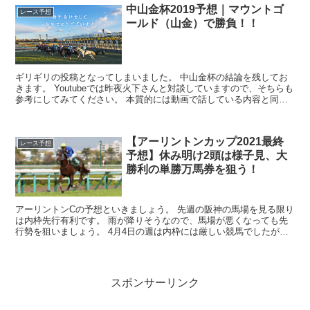
中山金杯2019予想｜マウントゴ
レース予想
ールド（山金）で勝負！！
ギリギリの投稿となってしまいました。 中山金杯の結論を残してお
きます。 Youtubeでは昨夜火下さんと対談していますので、そちらも
参考にしてみてください。 本質的には動画で話している内容と同じ
です。 ここで...
【アーリントンカップ2021最終
レース予想
予想】休み明け2頭は様子見、大
勝利の単勝万馬券を狙う！
アーリントンCの予想といきましょう。 先週の阪神の馬場を見る限り
は内枠先行有利です。 雨が降りそうなので、馬場が悪くなっても先
行勢を狙いましょう。 4月4日の週は内枠には厳しい競馬でしたが、
先週11日週はガラリと変...
スポンサーリンク