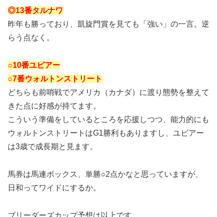
◎13番タルナワ
昨年も勝っており、凱旋門賞を見ても「強い」の一言。逆
らう点なく。
○10番ユピアー
○7番ウォルトンストリート
どちらも前哨戦でアメリカ（カナダ）に渡り態勢を整えて
きた点に好感が持てます。
こういう準備をしているところを応援しつつ、能力的にも
ウォルトンストリートはG1勝利もありますし、ユビアー
は3歳で成長期と見ます。
馬券は馬連ボックス、単勝○2点かなと思っていますが、
日和ってワイドにするか。
ブリーダーズカップ予想は以上です。