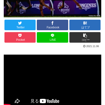
Twitter
Facebook
はてブ
Pocket
LINE
コピー
2021.11.06