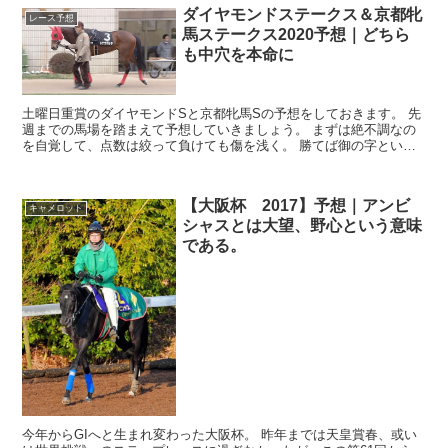
ダイヤモンドステークス＆京都牝
レース予想
馬ステークス2020予想｜どちら
も中穴を本命に
土曜日重賞のダイヤモンドSと京都牝馬Sの予想をしておきます。 先
週までの馬場を踏まえて予想していきましょう。 まずは絶不調なの
を自覚して、点数は絞って負けても傷を浅く。 勝てば御の字という
予想で入りましょう。 ダイヤモン...
【大阪杯 2017】予想｜アンビ
キャメロット
シャスとは大望、野心という意味
である。
今年からGIへと生まれ変わった大阪杯。 昨年までは天皇賞春、或い