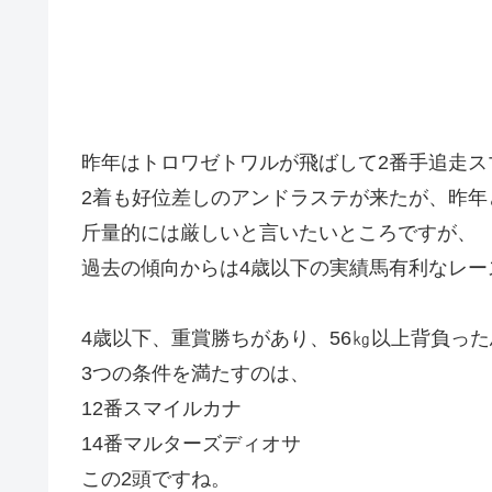
昨年はトロワゼトワルが飛ばして2番手追走ス
2着も好位差しのアンドラステが来たが、昨年と
斤量的には厳しいと言いたいところですが、
過去の傾向からは4歳以下の実績馬有利なレー
4歳以下、重賞勝ちがあり、56㎏以上背負っ
3つの条件を満たすのは、
12番スマイルカナ
14番マルターズディオサ
この2頭ですね。