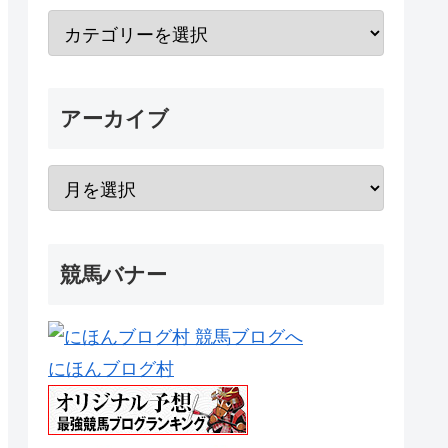
アーカイブ
競馬バナー
にほんブログ村