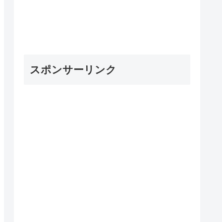
スポンサーリンク