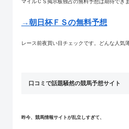
マイルＣＳ掲示板独占の無料予想は期待できま
→朝日杯ＦＳの無料予想
レース前夜買い目チェックです。どんな人気
口コミで話題騒然の競馬予想サイト
昨今、競馬情報サイトが乱立しすぎて、