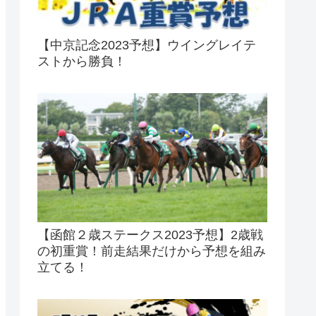
【中京記念2023予想】ウイングレイテ
ストから勝負！
【函館２歳ステークス2023予想】2歳戦
の初重賞！前走結果だけから予想を組み
立てる！