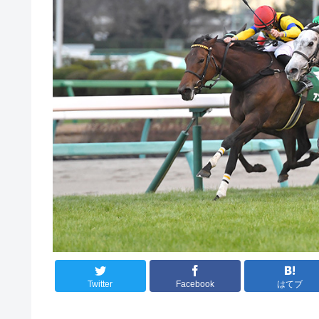
Twitter
Facebook
はてブ