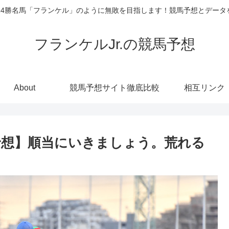
戦14勝名馬「フランケル」のように無敗を目指します！競馬予想とデータ
フランケルJr.の競馬予想
About
競馬予想サイト徹底比較
相互リンク
1予想】順当にいきましょう。荒れる