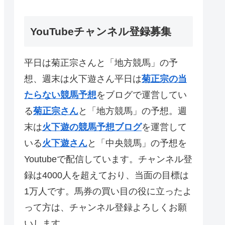
YouTubeチャンネル登録募集
平日は菊正宗さんと「地方競馬」の予
想、週末は火下遊さん平日は
菊正宗の当
たらない競馬予想
をブログで運営してい
る
菊正宗さん
と「地方競馬」の予想。週
末は
火下遊の競馬予想ブログ
を運営して
いる
火下遊さん
と「中央競馬」の予想を
Youtubeで配信しています。チャンネル登
録は4000人を超えており、当面の目標は
1万人です。馬券の買い目の役に立ったよ
って方は、チャンネル登録よろしくお願
いします。