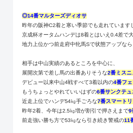
◎14番マルターズディオサ
昨年の阪神C2着と寒い季節でも走れています
京成杯オータムハンデは8着とはいえ0.4差
地力上位かつ前走府中牝馬Sで状態アップな
相手は中山実績のあるところを中心に、
展開次第で差し馬の出番ありそうな
2番ミスニ
デビュー以来中山4戦すべて3着以内の
4番フ
もうちょっとやれていいはずの
6番サンクテュ
近走上位でハンデ54㎏手ごろな
7番スマートリ
昨年2着、今年は2.5㎏増が割引で押さえまで
前走強い勝ち方で53㎏なら引き続き警戒の
1