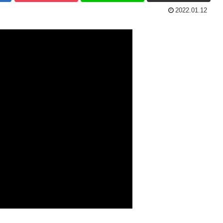
2022.01.12