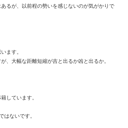
はあるが、以前程の勢いを感じないのが気がかりで
思います。
すが、大幅な距離短縮が吉と出るか凶と出るか。
移籍しています。
事ではないです。
。