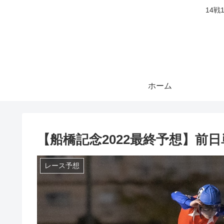
14
ホーム
【船橋記念2022最終予想】前
レース予想