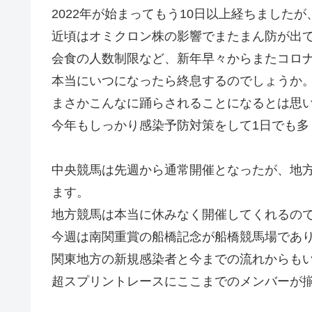
2022年が始まってもう10日以上経ちましたが
近頃はオミクロン株の影響でまたまん防が出
会食の人数制限など、新年早々からまたコロ
本当にいつになったら終息するのでしょうか
まさかこんなに踊らされることになるとは思
今年もしっかり感染予防対策をして1日でも多
中央競馬は先週から通常開催となったが、地
ます。
地方競馬は本当に休みなく開催してくれるの
今週は南関重賞の船橋記念が船橋競馬場であ
関東地方の新規感染者と今までの流れからも
超スプリントレースにここまでのメンバーが