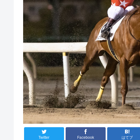
Twitter
Facebook
はてブ