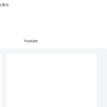
を配信
Youtube