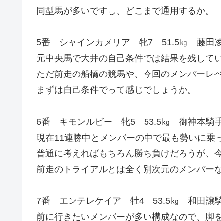
同型馬が多いですし、どこまで通用するか。
5番 シャインカメリア 牝7 51.5㎏ 藤田
元中央馬で大井の自己条件では結果を残して
ただ前走の船橋の競馬や、今回のメンバーレ
まずは自己条件でって感じでしょうか。
6番 キモンルビー 牝5 53.5㎏ 御神本騎
現在11連勝中とメンバーの中で最も勢いに乗
普通に考えればもちろん勝ち負けだろうが、
前走のトライアルとは全く別次元のメンバー
7番 エンテレケイア 牡4 53.5㎏ 和田譲
前に行きたいメンバーが多い構成なので、脚