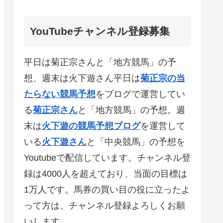
YouTubeチャンネル登録募集
平日は菊正宗さんと「地方競馬」の予
想、週末は火下遊さん平日は
菊正宗の当
たらない競馬予想
をブログで運営してい
る
菊正宗さん
と「地方競馬」の予想。週
末は
火下遊の競馬予想ブログ
を運営して
いる
火下遊さん
と「中央競馬」の予想を
Youtubeで配信しています。チャンネル登
録は4000人を超えており、当面の目標は
1万人です。馬券の買い目の役に立ったよ
って方は、チャンネル登録よろしくお願
いします。