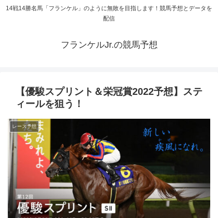
14戦14勝名馬「フランケル」のように無敗を目指します！競馬予想とデータを
配信
フランケルJr.の競馬予想
【優駿スプリント＆栄冠賞2022予想】ステ
ィールを狙う！
レース予想