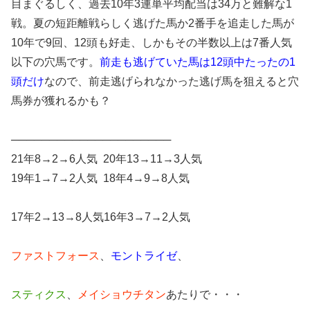
目まぐるしく、過去10年3連単平均配当は34万と難解な1
戦。夏の短距離戦らしく逃げた馬か2番手を追走した馬が
10年で9回、12頭も好走、しかもその半数以上は7番人気
以下の穴馬です。
前走も逃げていた馬は12頭中たったの1
頭だけ
なので、前走逃げられなかった逃げ馬を狙えると穴
馬券が獲れるかも？
─────────────────────
21年8→2→6人気 20年13→11→3人気
19年1→7→2人気 18年4→9→8人気
17年2→13→8人気16年3→7→2人気
ファストフォース
、
モントライゼ
、
スティクス
、
メイショウチタン
あたりで・・・