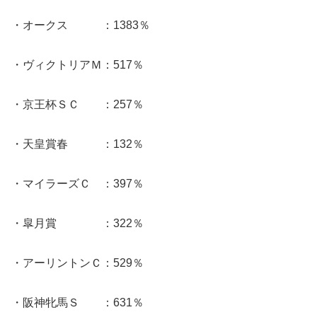
・オークス ：1383％
・ヴィクトリアＭ：517％
・京王杯ＳＣ ：257％
・天皇賞春 ：132％
・マイラーズＣ ：397％
・皐月賞 ：322％
・アーリントンＣ：529％
・阪神牝馬Ｓ ：631％