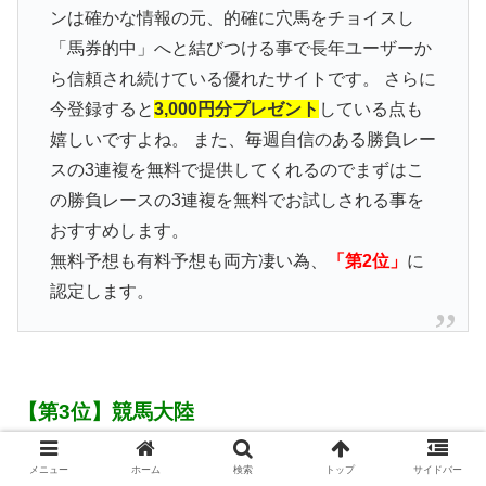
ンは確かな情報の元、的確に穴馬をチョイスし
「馬券的中」へと結びつける事で長年ユーザーか
ら信頼され続けている優れたサイトです。 さらに
今登録すると
3,000円分プレゼント
している点も
嬉しいですよね。 また、毎週自信のある勝負レー
スの3連複を無料で提供してくれるのでまずはこ
の勝負レースの3連複を無料でお試しされる事を
おすすめします。
無料予想も有料予想も両方凄い為、
「第2位」
に
認定します。
【第3位】競馬大陸
【おすすめ度】★★★★★★
メニュー
ホーム
検索
トップ
サイドバー
【URL】
https://www.kb-tairiku.net/