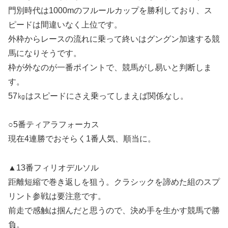
門別時代は1000mのフルールカップを勝利しており、ス
ピードは間違いなく上位です。
外枠からレースの流れに乗って終いはグングン加速する競
馬になりそうです。
枠が外なのが一番ポイントで、競馬がし易いと判断しま
す。
57㎏はスピードにさえ乗ってしまえば関係なし。
○5番ティアラフォーカス
現在4連勝でおそらく1番人気、順当に。
▲13番フィリオデルソル
距離短縮で巻き返しを狙う。クラシックを諦めた組のスプ
リント参戦は要注意です。
前走で感触は掴んだと思うので、決め手を生かす競馬で勝
負。