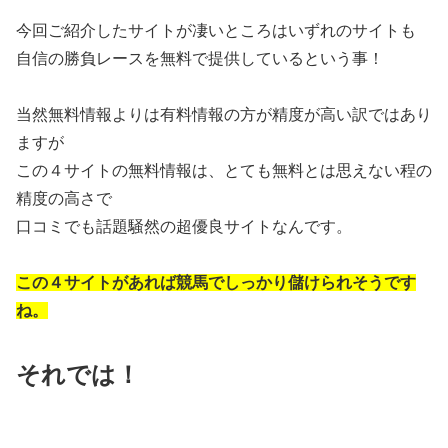
今回ご紹介したサイトが凄いところはいずれのサイトも
自信の勝負レースを無料で提供しているという事！
当然無料情報よりは有料情報の方が精度が高い訳ではあり
ますが
この４サイトの無料情報は、とても無料とは思えない程の
精度の高さで
口コミでも話題騒然の超優良サイトなんです。
この４サイトがあれば競馬でしっかり儲けられそうです
ね。
それでは！