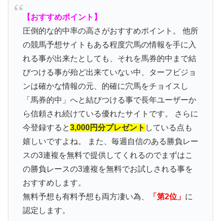
【おすすめポイント】
圧倒的な的中率の高さがおすすめポイント。 他所
の競馬予想サイトもある程度穴馬の情報を手に入
れる事が出来たとしても、それを馬券的中まで結
びつける事が殆ど出来ていない中、ターフビジョ
ンは確かな情報の元、的確に穴馬をチョイスし
「馬券的中」へと結びつける事で長年ユーザーか
ら信頼され続けている優れたサイトです。 さらに
今登録すると
3,000円分プレゼント
している点も
嬉しいですよね。 また、毎週自信のある勝負レー
スの3連複を無料で提供してくれるのでまずはこ
の勝負レースの3連複を無料でお試しされる事を
おすすめします。
無料予想も有料予想も両方凄い為、
「第2位」
に
認定します。