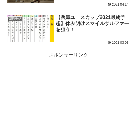
2021.04.14
【兵庫ユースカップ2021最終予
園田予想
想】休み明けスマイルサルファー
を狙う！
2021.03.03
スポンサーリンク