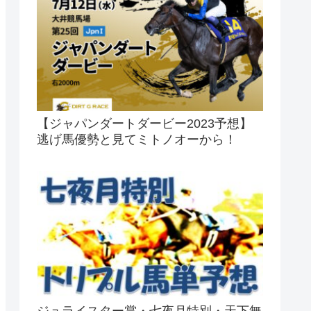
【ジャパンダートダービー2023予想】
逃げ馬優勢と見てミトノオーから！
ジュライスター賞・七夜月特別・天下無