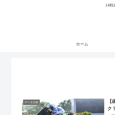
14
ホーム
【
データ分析
ク