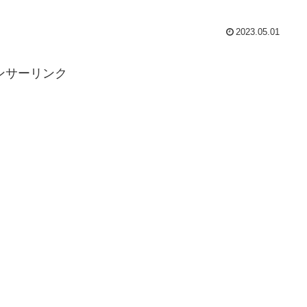
2023.05.01
ンサーリンク