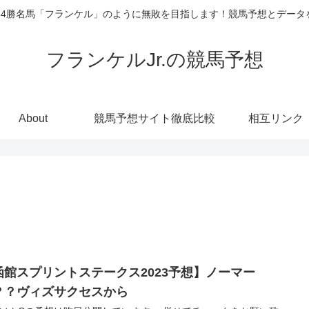
戦14勝名馬「フランケル」のように無敗を目指します！競馬予想とデータ
フランケルJr.の競馬予想
About
競馬予想サイト徹底比較
相互リンク
函館スプリントステークス2023予想】ノーマー
？？ヴィズサクセスから