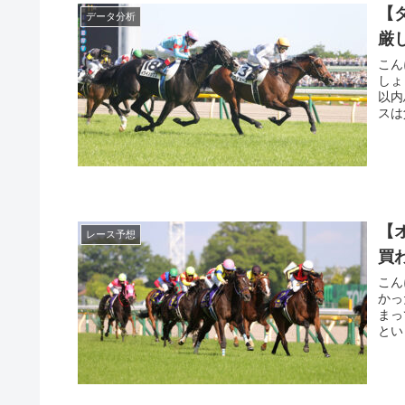
【
データ分析
厳
こん
しょう。 まずは軽くデータをおさ
以内
スは
【
レース予想
買
こん
かっ
まっ
とい