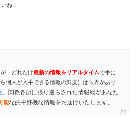
さいね！
のが、どれだけ
最新の情報をリアルタイム
で手に
がら個人が入手できる情報の鮮度には限界があり
ク
。関係各所に張り巡らされた情報網があなた
な的中好機な情報をお届けいたします。
可能