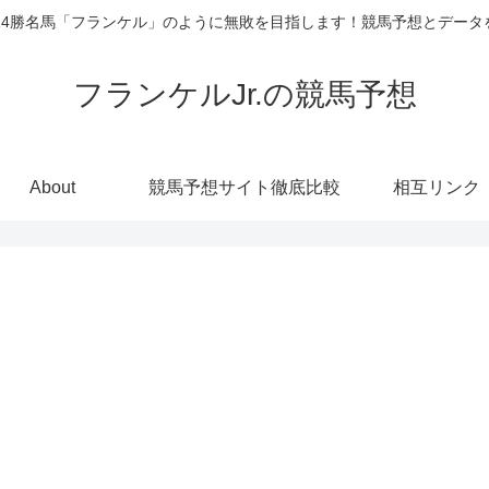
戦14勝名馬「フランケル」のように無敗を目指します！競馬予想とデータ
フランケルJr.の競馬予想
About
競馬予想サイト徹底比較
相互リンク