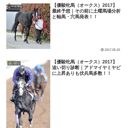
【優駿牝馬（オークス）2017】
レース予想
最終予想｜その前に土曜馬場分析
と軸馬・穴馬発表！！
2017.05.20
【優駿牝馬（オークス）2017】
追い切り
追い切り診断｜アドマイヤミヤビ
に上昇ありも伏兵馬多数！！