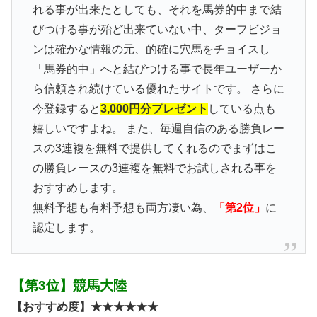
れる事が出来たとしても、それを馬券的中まで結
びつける事が殆ど出来ていない中、ターフビジョ
ンは確かな情報の元、的確に穴馬をチョイスし
「馬券的中」へと結びつける事で長年ユーザーか
ら信頼され続けている優れたサイトです。 さらに
今登録すると
3,000円分プレゼント
している点も
嬉しいですよね。 また、毎週自信のある勝負レー
スの3連複を無料で提供してくれるのでまずはこ
の勝負レースの3連複を無料でお試しされる事を
おすすめします。
無料予想も有料予想も両方凄い為、
「第2位」
に
認定します。
【第3位】競馬大陸
【おすすめ度】★★★★★★