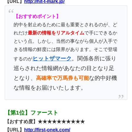
【URL】
http://hit-t-mark.jp/
【おすすめポイント】
的中を射止めるために最も重要とされるのが、ど
れだけ
最新の情報をリアルタイム
で手にできるか
という点。しかし、当然の事ながら個人が入手で
きる情報の鮮度には限界があります。そこで登場
ヒットザマーク
。関係各所に張り
するのが
巡らされた情報網があなたの目となり足
となり、
な的中好機
高確率で万馬券も可能
な情報をお届けいたします。
【第1位】ファースト
【おすすめ度】★★★★★★★★★★
【URL】
http://first-onek.com/