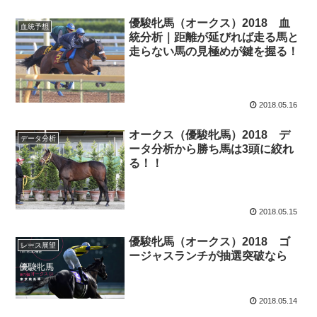
優駿牝馬（オークス）2018 血
血統予想
統分析｜距離が延びれば走る馬と
走らない馬の見極めが鍵を握る！
2018.05.16
オークス（優駿牝馬）2018 デ
データ分析
ータ分析から勝ち馬は3頭に絞れ
る！！
2018.05.15
優駿牝馬（オークス）2018 ゴ
レース展望
ージャスランチが抽選突破なら
2018.05.14