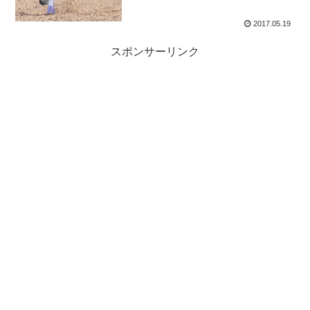
2017.05.19
スポンサーリンク