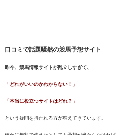
口コミで話題騒然の競馬予想サイト
昨今、競馬情報サイトが乱立しすぎて、
「どれがいいのかわからない！」
「本当に役立つサイトはどれ？」
という疑問を持たれる方が増えてきています。
確かに無料で使えたとしても予想が当たらなければ