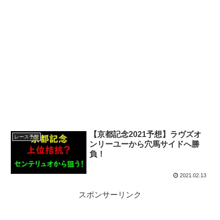
【京都記念2021予想】ラヴズオ
レース予想
ンリーユーから穴馬サイドへ勝
負！
2021.02.13
スポンサーリンク