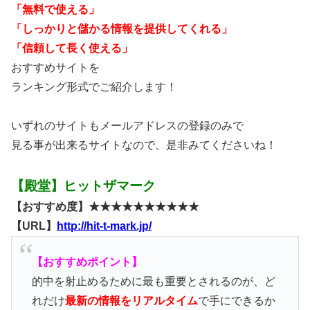
「無料で使える」
「しっかりと儲かる情報を提供してくれる」
「信頼して長く使える」
おすすめサイトを
ランキング形式でご紹介します！
いずれのサイトもメールアドレスの登録のみで
見る事が出来るサイトなので、是非みてくださいね！
【殿堂】ヒットザマーク
【おすすめ度】★★★★★★★★★★
【URL】
http://hit-t-mark.jp/
【おすすめポイント】
的中を射止めるために最も重要とされるのが、ど
れだけ
最新の情報をリアルタイム
で手にできるか