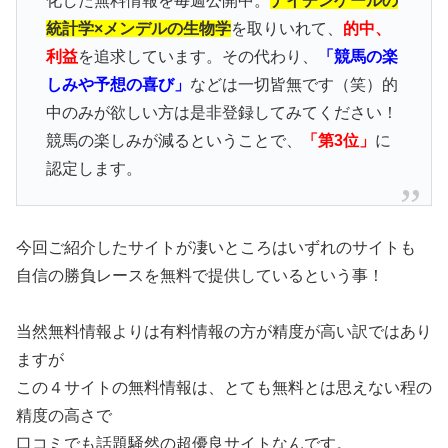
化した無料情報を毎週公開中。
ナイチンゲールの
統計学×メンデルの生物学
を取りいれて、
的中、
利益
を追求しています。その代わり、
「競馬の楽
しみや予想の喜び」
などは一切皆無です（笑）的
中のみが欲しい方は是非登録してみてください！
競馬の楽しみが減るということで、
「第3位」
に
認定します。
今回ご紹介したサイトが凄いところはいずれのサイトも
自信の勝負レースを無料で提供しているという事！
当然無料情報よりは有料情報の方が精度が高い訳ではあり
ますが
この４サイトの無料情報は、とても無料とは思えない程の
精度の高さで
口コミでも話題騒然の超優良サイトなんです。