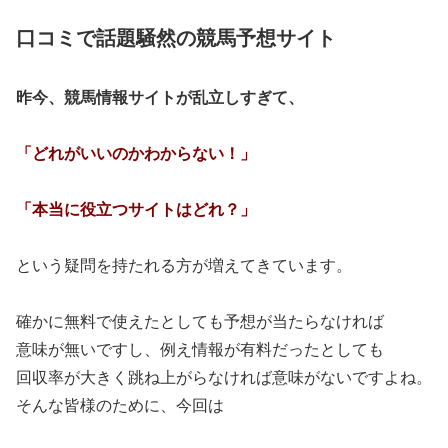
口コミで話題騒然の競馬予想サイト
昨今、競馬情報サイトが乱立しすぎて、
「どれがいいのかわからない！」
「本当に役立つサイトはどれ？」
という疑問を持たれる方が増えてきています。
確かに無料で使えたとしても予想が当たらなければ
意味が無いですし、例え情報が有料だったとしても
回収率が大きく跳ね上がらなければ意味がないですよね。
そんな皆様のために、今回は