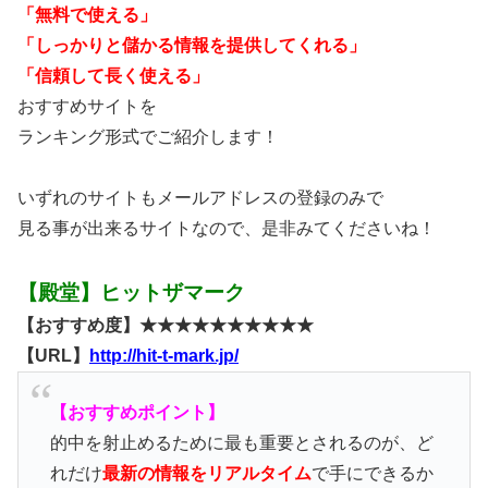
「無料で使える」
「しっかりと儲かる情報を提供してくれる」
「信頼して長く使える」
おすすめサイトを
ランキング形式でご紹介します！
いずれのサイトもメールアドレスの登録のみで
見る事が出来るサイトなので、是非みてくださいね！
【殿堂】ヒットザマーク
【おすすめ度】★★★★★★★★★★
【URL】
http://hit-t-mark.jp/
【おすすめポイント】
的中を射止めるために最も重要とされるのが、ど
れだけ
最新の情報をリアルタイム
で手にできるか