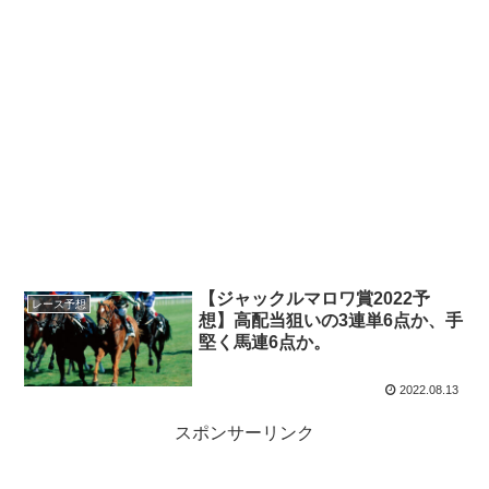
【ジャックルマロワ賞2022予
レース予想
想】高配当狙いの3連単6点か、手
堅く馬連6点か。
2022.08.13
スポンサーリンク