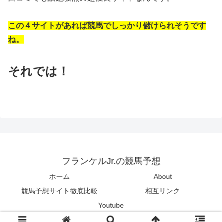
この４サイトがあれば競馬でしっかり儲けられそうです
ね。
それでは！
フランケルJr.の競馬予想
ホーム
About
競馬予想サイト徹底比較
相互リンク
Youtube