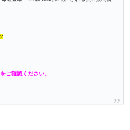
ツ
度をご確認ください。