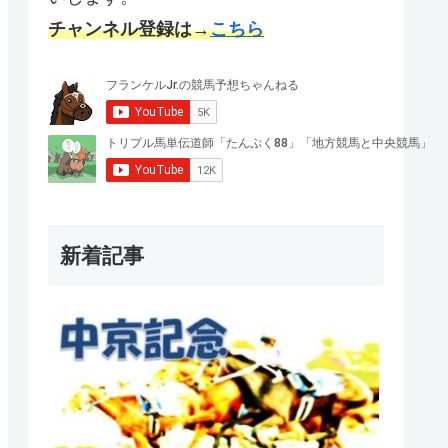
チャンネル登録は→
こちら
新着記事