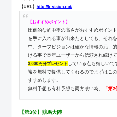
【URL】
http://tr-vision.net/
【おすすめポイント】
圧倒的な的中率の高さがおすすめポイント
を手に入れる事が出来たとしても、それ
中、ターフビジョンは確かな情報の元、
ける事で長年ユーザーから信頼され続けて
している点も嬉しいで
3,000円分プレゼント
複を無料で提供してくれるのでまずはこの
すすめします。
無料予想も有料予想も両方凄い為、
「第2
【第3位】競馬大陸