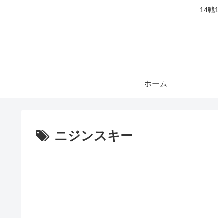
14
ホーム
ニジンスキー