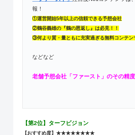
報！
①運営開始5年以上の信頼できる予想会社
②鶴谷義雄の『鶴の恩返し』は必見！！
③何より質・量ともに充実過ぎる無料コンテン
などなど
老舗予想会社「ファースト」のその精
【第2位】ターフビジョン
【おすすめ度】★★★★★★★★