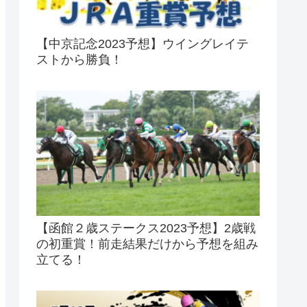
【中京記念2023予想】ウイングレイテ
ストから勝負！
【函館２歳ステークス2023予想】2歳戦
の初重賞！前走結果だけから予想を組み
立てる！