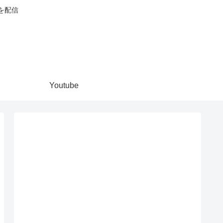
を配信
Youtube