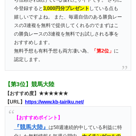
今登録すると
3,000円分プレゼント
している点も
嬉しいですよね。 また、毎週自信のある勝負レー
スの3連複を無料で提供してくれるのでまずはこ
の勝負レースの3連複を無料でお試しされる事を
おすすめします。
無料予想も有料予想も両方凄い為、
「第2位」
に
認定します。
【第3位】競馬大陸
【おすすめ度】★★★★★★
【URL】
https://www.kb-tairiku.net/
【おすすめポイント】
『競馬大陸』
は58週連続的中している利益に特