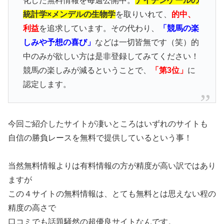
化した無料情報を毎週公開中。
ナイチンゲールの
統計学×メンデルの生物学
を取りいれて、
的中、
利益
を追求しています。その代わり、
「競馬の楽
しみや予想の喜び」
などは一切皆無です（笑）的
中のみが欲しい方は是非登録してみてください！
競馬の楽しみが減るということで、
「第3位」
に
認定します。
今回ご紹介したサイトが凄いところはいずれのサイトも
自信の勝負レースを無料で提供しているという事！
当然無料情報よりは有料情報の方が精度が高い訳ではあり
ますが
この４サイトの無料情報は、とても無料とは思えない程の
精度の高さで
口コミでも話題騒然の超優良サイトなんです。