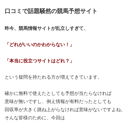
口コミで話題騒然の競馬予想サイト
昨今、競馬情報サイトが乱立しすぎて、
「どれがいいのかわからない！」
「本当に役立つサイトはどれ？」
という疑問を持たれる方が増えてきています。
確かに無料で使えたとしても予想が当たらなければ
意味が無いですし、例え情報が有料だったとしても
回収率が大きく跳ね上がらなければ意味がないですよね。
そんな皆様のために、今回は