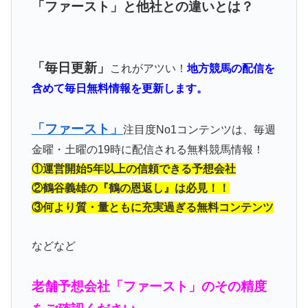
「ファースト」と他社との違いとは？
「毎日更新」
これがアツい！
地方競馬の配信を
含めて毎日無料情報を更新します。
「ファースト」
注目度No1コンテンツは、毎週
金曜・土曜の19時に配信される無料競馬情報！
①運営開始5年以上の信頼できる予想会社
②鶴谷義雄の『鶴の恩返し』は必見！！
③何より質・量ともに充実過ぎる無料コンテンツ
などなど
老舗予想会社「ファースト」のその精度