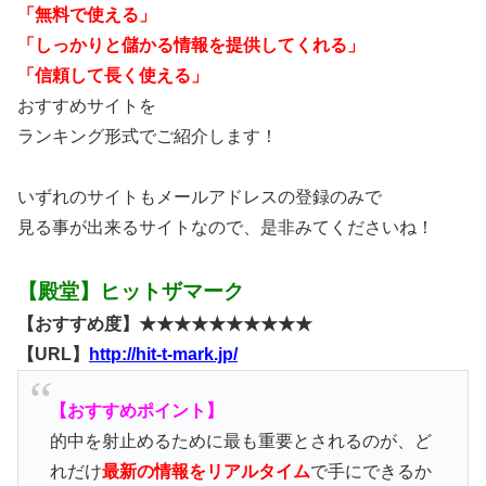
「無料で使える」
「しっかりと儲かる情報を提供してくれる」
「信頼して長く使える」
おすすめサイトを
ランキング形式でご紹介します！
いずれのサイトもメールアドレスの登録のみで
見る事が出来るサイトなので、是非みてくださいね！
【殿堂】ヒットザマーク
【おすすめ度】★★★★★★★★★★
【URL】
http://hit-t-mark.jp/
【おすすめポイント】
的中を射止めるために最も重要とされるのが、ど
れだけ
最新の情報をリアルタイム
で手にできるか