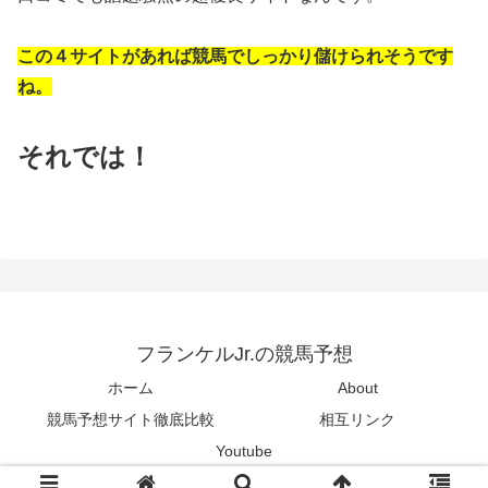
この４サイトがあれば競馬でしっかり儲けられそうです
ね。
それでは！
フランケルJr.の競馬予想
ホーム
About
競馬予想サイト徹底比較
相互リンク
Youtube