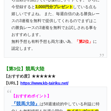
今登録すると
3,000円分プレゼント
している点も
嬉しいですよね。 また、毎週自信のある勝負レー
スの3連複を無料で提供してくれるのでまずはこ
の勝負レースの3連複を無料でお試しされる事を
おすすめします。
無料予想も有料予想も両方凄い為、
「第2位」
に
認定します。
【第3位】競馬大陸
【おすすめ度】★★★★★★
【URL】
https://www.kb-tairiku.net/
【おすすめポイント】
『競馬大陸』
は58週連続的中している利益に特