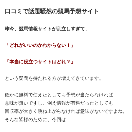
口コミで話題騒然の競馬予想サイト
昨今、競馬情報サイトが乱立しすぎて、
「どれがいいのかわからない！」
「本当に役立つサイトはどれ？」
という疑問を持たれる方が増えてきています。
確かに無料で使えたとしても予想が当たらなければ
意味が無いですし、例え情報が有料だったとしても
回収率が大きく跳ね上がらなければ意味がないですよね。
そんな皆様のために、今回は