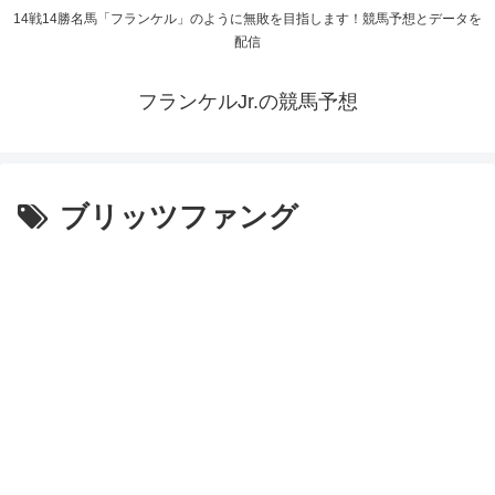
14戦14勝名馬「フランケル」のように無敗を目指します！競馬予想とデータを
配信
フランケルJr.の競馬予想
ブリッツファング