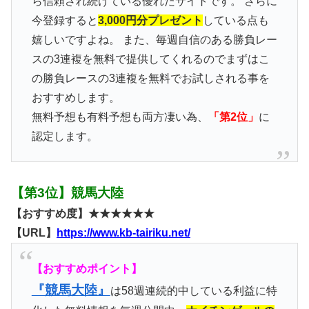
ら信頼され続けている優れたサイトです。 さらに
今登録すると
3,000円分プレゼント
している点も
嬉しいですよね。 また、毎週自信のある勝負レー
スの3連複を無料で提供してくれるのでまずはこ
の勝負レースの3連複を無料でお試しされる事を
おすすめします。
無料予想も有料予想も両方凄い為、
「第2位」
に
認定します。
【第3位】競馬大陸
【おすすめ度】★★★★★★
【URL】
https://www.kb-tairiku.net/
【おすすめポイント】
『競馬大陸』
は58週連続的中している利益に特