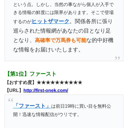
という点。しかし、当然の事ながら個人が入手で
きる情報の鮮度には限界があります。そこで登場
ヒットザマーク
。関係各所に張り
するのが
巡らされた情報網があなたの目となり足
となり、
な的中好機
高確率で万馬券も可能
な情報をお届けいたします。
【第1位】ファースト
【おすすめ度】★★★★★★★★★★
【URL】
http://first-onek.com/
「ファースト」
は前日19時に買い目を無料公
開！迅速な情報配信がウリです。