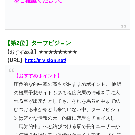
をご確認ください。
【第2位】ターフビジョン
【おすすめ度】★★★★★★★★
【URL】
http://tr-vision.net/
【おすすめポイント】
圧倒的な的中率の高さがおすすめポイント。 他所
の競馬予想サイトもある程度穴馬の情報を手に入
れる事が出来たとしても、それを馬券的中まで結
びつける事が殆ど出来ていない中、ターフビジョ
ンは確かな情報の元、的確に穴馬をチョイスし
「馬券的中」へと結びつける事で長年ユーザーか
ら信頼され続けている優れたサイトです。 さらに