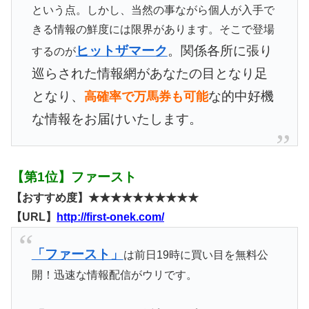
という点。しかし、当然の事ながら個人が入手で
きる情報の鮮度には限界があります。そこで登場
ヒットザマーク
。関係各所に張り
するのが
巡らされた情報網があなたの目となり足
となり、
な的中好機
高確率で万馬券も可能
な情報をお届けいたします。
【第1位】ファースト
【おすすめ度】★★★★★★★★★★
【URL】
http://first-onek.com/
「ファースト」
は前日19時に買い目を無料公
開！迅速な情報配信がウリです。