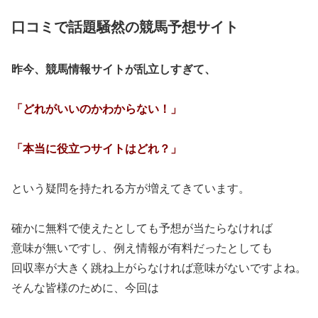
口コミで話題騒然の競馬予想サイト
昨今、競馬情報サイトが乱立しすぎて、
「どれがいいのかわからない！」
「本当に役立つサイトはどれ？」
という疑問を持たれる方が増えてきています。
確かに無料で使えたとしても予想が当たらなければ
意味が無いですし、例え情報が有料だったとしても
回収率が大きく跳ね上がらなければ意味がないですよね。
そんな皆様のために、今回は