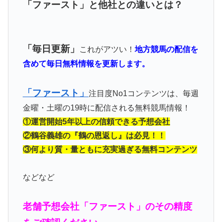
「ファースト」と他社との違いとは？
「毎日更新」
これがアツい！
地方競馬の配信を
含めて毎日無料情報を更新します。
「ファースト」
注目度No1コンテンツは、毎週
金曜・土曜の19時に配信される無料競馬情報！
①運営開始5年以上の信頼できる予想会社
②鶴谷義雄の『鶴の恩返し』は必見！！
③何より質・量ともに充実過ぎる無料コンテンツ
などなど
老舗予想会社「ファースト」のその精度