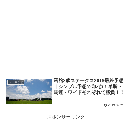
函館2歳ステークス2019最終予想
レース予想
｜シンプル予想で印2点！単勝・
馬連・ワイドそれぞれで勝負！！
2019.07.21
スポンサーリンク