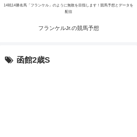
14戦14勝名馬「フランケル」のように無敗を目指します！競馬予想とデータを
配信
フランケルJr.の競馬予想
函館2歳S