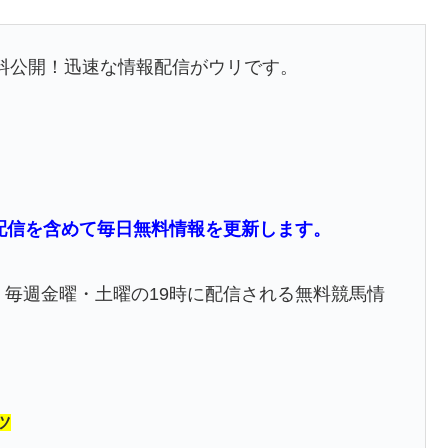
無料公開！迅速な情報配信がウリです。
配信を含めて毎日無料情報を更新します。
、毎週金曜・土曜の19時に配信される無料競馬情
ツ