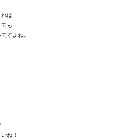
ければ
しても
いですよね。
で
さいね！