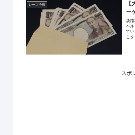
【
レース予想
ーケ
淡路
ベル
てい
こを
スポ