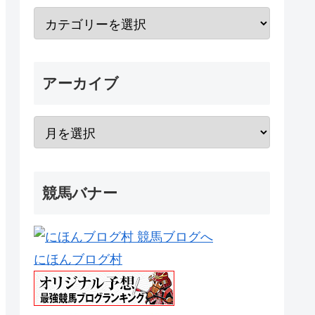
アーカイブ
競馬バナー
にほんブログ村