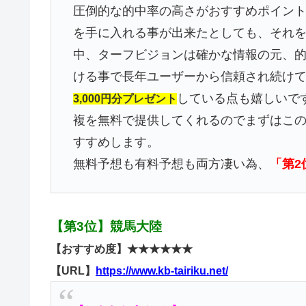
圧倒的な的中率の高さがおすすめポイント
を手に入れる事が出来たとしても、それ
中、ターフビジョンは確かな情報の元、
ける事で長年ユーザーから信頼され続けて
している点も嬉しいで
3,000円分プレゼント
複を無料で提供してくれるのでまずはこの
すすめします。
無料予想も有料予想も両方凄い為、
「第2
【第3位】競馬大陸
【おすすめ度】★★★★★★
【URL】
https://www.kb-tairiku.net/