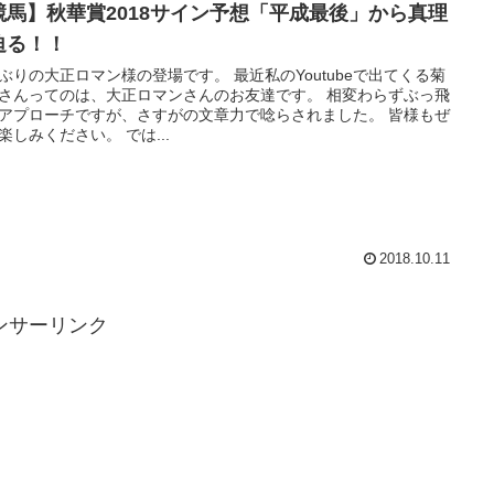
競馬】秋華賞2018サイン予想「平成最後」から真理
迫る！！
ぶりの大正ロマン様の登場です。 最近私のYoutubeで出てくる菊
さんってのは、大正ロマンさんのお友達です。 相変わらずぶっ飛
アプローチですが、さすがの文章力で唸らされました。 皆様もぜ
ひお楽しみください。 では...
2018.10.11
ンサーリンク