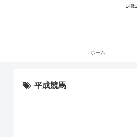
14
ホーム
平成競馬