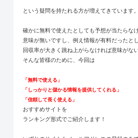
という疑問を持たれる方が増えてきています
確かに無料で使えたとしても予想が当たらな
意味が無いですし、例え情報が有料だったと
回収率が大きく跳ね上がらなければ意味がな
そんな皆様のために、今回は
「無料で使える」
「しっかりと儲かる情報を提供してくれる」
「信頼して長く使える」
おすすめサイトを
ランキング形式でご紹介します！