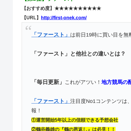
【おすすめ度】★★★★★★★★★★
【URL】
http://first-onek.com/
「ファースト」
は前日19時に買い目を
「ファースト」と他社との違いとは？
「毎日更新」
これがアツい！
地方競馬の
「ファースト」
注目度No1コンテンツは
報！
①運営開始5年以上の信頼できる予想会社
②鶴谷義雄の『鶴の恩返し』は必見！！