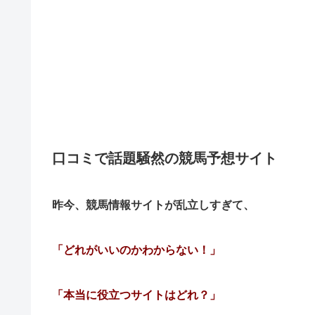
口コミで話題騒然の競馬予想サイト
昨今、競馬情報サイトが乱立しすぎて、
「どれがいいのかわからない！」
「本当に役立つサイトはどれ？」