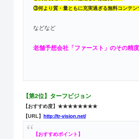
③何より質・量ともに充実過ぎる無料コンテン
などなど
老舗予想会社「ファースト」のその精
【第2位】ターフビジョン
【おすすめ度】★★★★★★★★
【URL】
http://tr-vision.net/
【おすすめポイント】