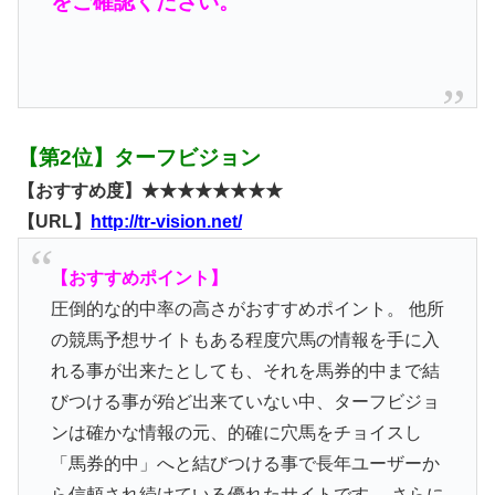
をご確認ください。
【第2位】ターフビジョン
【おすすめ度】★★★★★★★★
【URL】
http://tr-vision.net/
【おすすめポイント】
圧倒的な的中率の高さがおすすめポイント。 他所
の競馬予想サイトもある程度穴馬の情報を手に入
れる事が出来たとしても、それを馬券的中まで結
びつける事が殆ど出来ていない中、ターフビジョ
ンは確かな情報の元、的確に穴馬をチョイスし
「馬券的中」へと結びつける事で長年ユーザーか
ら信頼され続けている優れたサイトです。 さらに