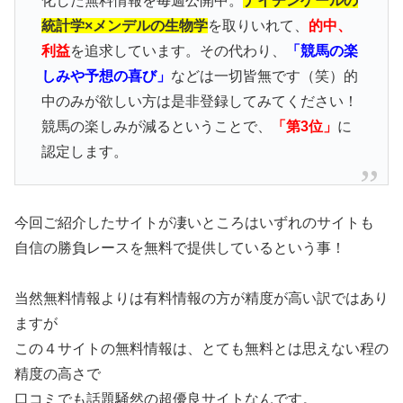
化した無料情報を毎週公開中。
ナイチンゲールの
統計学×メンデルの生物学
を取りいれて、
的中、
利益
を追求しています。その代わり、
「競馬の楽
しみや予想の喜び」
などは一切皆無です（笑）的
中のみが欲しい方は是非登録してみてください！
競馬の楽しみが減るということで、
「第3位」
に
認定します。
今回ご紹介したサイトが凄いところはいずれのサイトも
自信の勝負レースを無料で提供しているという事！
当然無料情報よりは有料情報の方が精度が高い訳ではあり
ますが
この４サイトの無料情報は、とても無料とは思えない程の
精度の高さで
口コミでも話題騒然の超優良サイトなんです。