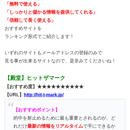
「無料で使える」
「しっかりと儲かる情報を提供してくれる」
「信頼して長く使える」
おすすめサイトを
ランキング形式でご紹介します！
いずれのサイトもメールアドレスの登録のみで
見る事が出来るサイトなので、是非みてくださいね！
【殿堂】ヒットザマーク
【おすすめ度】★★★★★★★★★★
【URL】
http://hit-t-mark.jp/
【おすすめポイント】
的中を射止めるために最も重要とされるのが、ど
れだけ
最新の情報をリアルタイム
で手にできるか