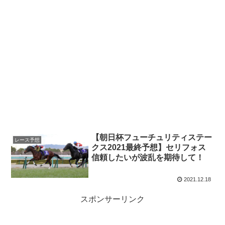
【朝日杯フューチュリティステー
レース予想
クス2021最終予想】セリフォス
信頼したいが波乱を期待して！
2021.12.18
スポンサーリンク