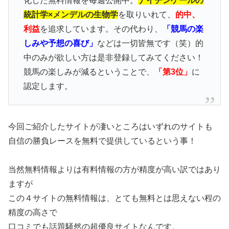
化した無料情報を毎週公開中。
ナイチンゲールの
統計学×メンデルの生物学
を取りいれて、
的中、
利益
を追求しています。その代わり、
「競馬の楽
しみや予想の喜び」
などは一切皆無です（笑）的
中のみが欲しい方は是非登録してみてください！
競馬の楽しみが減るということで、
「第3位」
に
認定します。
今回ご紹介したサイトが凄いところはいずれのサイトも
自信の勝負レースを無料で提供しているという事！
当然無料情報よりは有料情報の方が精度が高い訳ではあり
ますが
この４サイトの無料情報は、とても無料とは思えない程の
精度の高さで
口コミでも話題騒然の超優良サイトなんです。