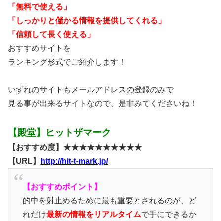
「無料で使える」
「しっかりと儲かる情報を提供してくれる」
「信頼して長く使える」
おすすめサイトを
ランキング形式でご紹介します！
いずれのサイトもメールアドレスの登録のみで
見る事が出来るサイトなので、是非みてくださいね！
【殿堂】ヒットザマーク
【おすすめ度】★★★★★★★★★★
【URL】
http://hit-t-mark.jp/
【おすすめポイント】
的中を射止めるために最も重要とされるのが、ど
れだけ
最新の情報をリアルタイム
で手にできるか