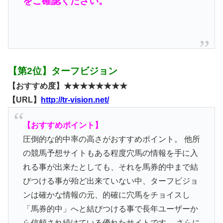
をご確認ください。
【第2位】ターフビジョン
【おすすめ度】★★★★★★★★
【URL】
http://tr-vision.net/
【おすすめポイント】
圧倒的な的中率の高さがおすすめポイント。 他所
の競馬予想サイトもある程度穴馬の情報を手に入
れる事が出来たとしても、それを馬券的中まで結
びつける事が殆ど出来ていない中、ターフビジョ
ンは確かな情報の元、的確に穴馬をチョイスし
「馬券的中」へと結びつける事で長年ユーザーか
ら信頼され続けている優れたサイトです。 さらに