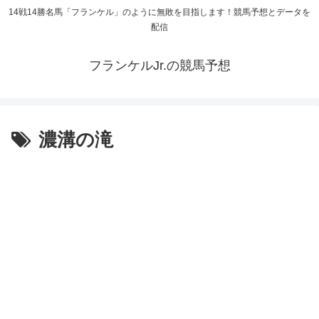
14戦14勝名馬「フランケル」のように無敗を目指します！競馬予想とデータを
配信
フランケルJr.の競馬予想
濃溝の滝