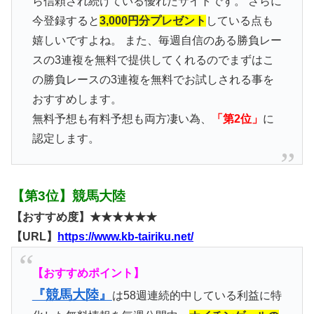
ら信頼され続けている優れたサイトです。 さらに
今登録すると
3,000円分プレゼント
している点も
嬉しいですよね。 また、毎週自信のある勝負レー
スの3連複を無料で提供してくれるのでまずはこ
の勝負レースの3連複を無料でお試しされる事を
おすすめします。
無料予想も有料予想も両方凄い為、
「第2位」
に
認定します。
【第3位】競馬大陸
【おすすめ度】★★★★★★
【URL】
https://www.kb-tairiku.net/
【おすすめポイント】
『競馬大陸』
は58週連続的中している利益に特