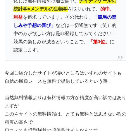
化した無料情報を毎週公開中。
ナイチンゲールの
統計学×メンデルの生物学
を取りいれて、
的中、
利益
を追求しています。その代わり、
「競馬の楽
しみや予想の喜び」
などは一切皆無です（笑）的
中のみが欲しい方は是非登録してみてください！
競馬の楽しみが減るということで、
「第3位」
に
認定します。
今回ご紹介したサイトが凄いところはいずれのサイトも
自信の勝負レースを無料で提供しているという事！
当然無料情報よりは有料情報の方が精度が高い訳ではあり
ますが
この４サイトの無料情報は、とても無料とは思えない程の
精度の高さで
口コミでも話題騒然の超優良サイトなんです。