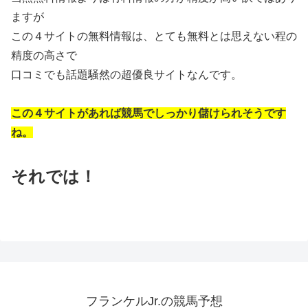
ますが
この４サイトの無料情報は、とても無料とは思えない程の
精度の高さで
口コミでも話題騒然の超優良サイトなんです。
この４サイトがあれば競馬でしっかり儲けられそうです
ね。
それでは！
フランケルJr.の競馬予想