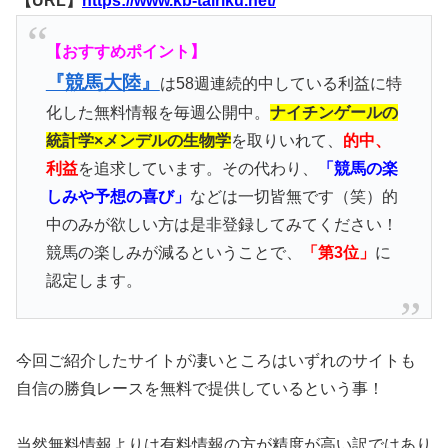
【URL】
https://www.kb-tairiku.net/
【おすすめポイント】
『競馬大陸』
は58週連続的中している利益に特
化した無料情報を毎週公開中。
ナイチンゲールの
統計学×メンデルの生物学
を取りいれて、
的中、
利益
を追求しています。その代わり、
「競馬の楽
しみや予想の喜び」
などは一切皆無です（笑）的
中のみが欲しい方は是非登録してみてください！
競馬の楽しみが減るということで、
「第3位」
に
認定します。
今回ご紹介したサイトが凄いところはいずれのサイトも
自信の勝負レースを無料で提供しているという事！
当然無料情報よりは有料情報の方が精度が高い訳ではあり