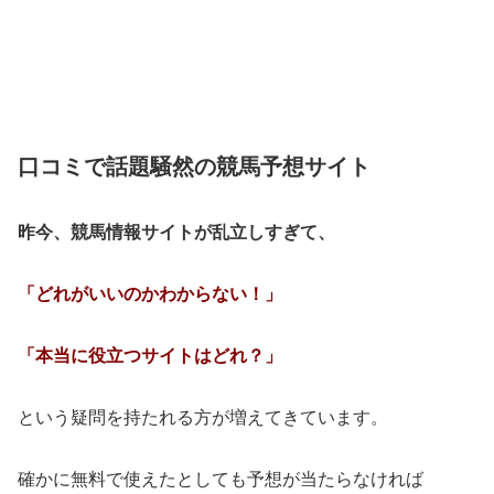
口コミで話題騒然の競馬予想サイト
昨今、競馬情報サイトが乱立しすぎて、
「どれがいいのかわからない！」
「本当に役立つサイトはどれ？」
という疑問を持たれる方が増えてきています。
確かに無料で使えたとしても予想が当たらなければ