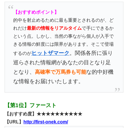
【おすすめポイント】
的中を射止めるために最も重要とされるのが、ど
れだけ
最新の情報をリアルタイム
で手にできるか
という点。しかし、当然の事ながら個人が入手で
きる情報の鮮度には限界があります。そこで登場
ヒットザマーク
。関係各所に張り
するのが
巡らされた情報網があなたの目となり足
となり、
な的中好機
高確率で万馬券も可能
な情報をお届けいたします。
【第1位】ファースト
【おすすめ度】★★★★★★★★★★
【URL】
http://first-onek.com/