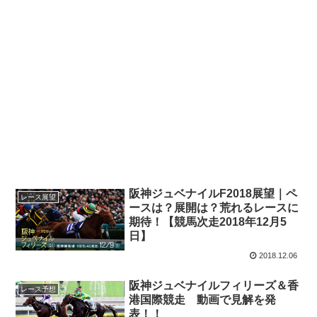
阪神ジュベナイルF2018展望｜ペ
レース展望
ースは？展開は？荒れるレースに
期待！【競馬次走2018年12月5
日】
2018.12.06
阪神ジュベナイルフィリーズ＆香
レース予想
港国際競走 動画で見解を発
表！！