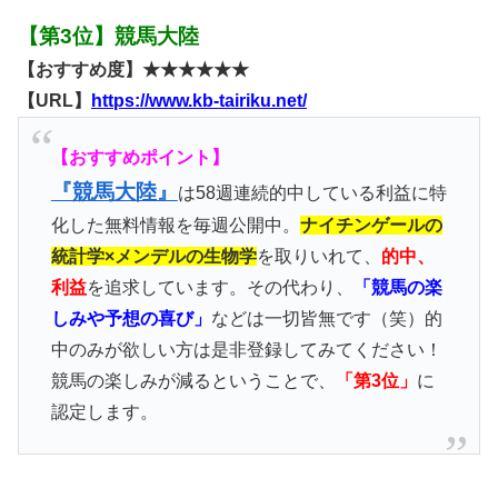
【第3位】競馬大陸
【おすすめ度】★★★★★★
【URL】
https://www.kb-tairiku.net/
【おすすめポイント】
『競馬大陸』
は58週連続的中している利益に特
化した無料情報を毎週公開中。
ナイチンゲールの
統計学×メンデルの生物学
を取りいれて、
的中、
利益
を追求しています。その代わり、
「競馬の楽
しみや予想の喜び」
などは一切皆無です（笑）的
中のみが欲しい方は是非登録してみてください！
競馬の楽しみが減るということで、
「第3位」
に
認定します。