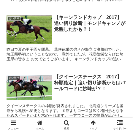
身の考え方については昨夜youtubeにアッ...
【キーンランドカップ 2017】
追い切り
追い切り診断｜モンドキャンノが
覚醒したかも？！
昨日で夏の甲子園が閉幕。 花咲徳栄の強さが際立つ決勝戦でした。
埼玉県勢初ということなので、 意外でしたが、花咲徳栄ならびに埼
玉県の皆さま おめでとうございます。 キーンランドカップの追い切
りを見ていきましょう。 動画が...
【クイーンステークス 2017】
追い切り
枠順確定｜追い切り診断からはパ
ールコードに妙味が？！
クイーンステークスの枠順が発表されました。 北海道シリーズも函
館から札幌へ変更となります。 函館よりコースは広く楕円形となる
ためスピードがより求められます。 一方でコースの幅員が広がり差
し馬も届く舞台。 開幕週といえど、逃げ...
メニュー
ホーム
検索
トップ
サイドバー