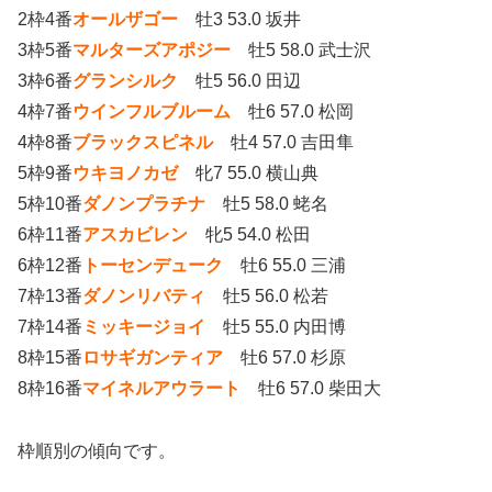
2枠4番
オールザゴー
牡3 53.0 坂井
3枠5番
マルターズアポジー
牡5 58.0 武士沢
3枠6番
グランシルク
牡5 56.0 田辺
4枠7番
ウインフルブルーム
牡6 57.0 松岡
4枠8番
ブラックスピネル
牡4 57.0 吉田隼
5枠9番
ウキヨノカゼ
牝7 55.0 横山典
5枠10番
ダノンプラチナ
牡5 58.0 蛯名
6枠11番
アスカビレン
牝5 54.0 松田
6枠12番
トーセンデューク
牡6 55.0 三浦
7枠13番
ダノンリバティ
牡5 56.0 松若
7枠14番
ミッキージョイ
牡5 55.0 内田博
8枠15番
ロサギガンティア
牡6 57.0 杉原
8枠16番
マイネルアウラート
牡6 57.0 柴田大
枠順別の傾向です。