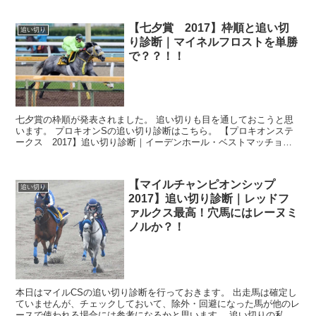
【七夕賞 2017】枠順と追い切
追い切り
り診断｜マイネルフロストを単勝
で？？！！
七夕賞の枠順が発表されました。 追い切りも目を通しておこうと思
います。 プロキオンSの追い切り診断はこちら。 【プロキオンステ
ークス 2017】追い切り診断｜イーデンホール・ベストマッチョに
期待！！ では枠順から確認しておき...
【マイルチャンピオンシップ
追い切り
2017】追い切り診断｜レッドフ
ァルクス最高！穴馬にはレーヌミ
ノルか？！
本日はマイルCSの追い切り診断を行っておきます。 出走馬は確定し
ていませんが、チェックしておいて、除外・回避になった馬が他のレ
ースで使われる場合には参考になるかと思います。 追い切りの私自