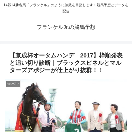
14戦14勝名馬「フランケル」のように無敗を目指します！競馬予想とデータを
配信
フランケルJr.の競馬予想
【京成杯オータムハンデ 2017】枠順発表
と追い切り診断｜ブラックスピネルとマル
ターズアポジーが仕上がり抜群！！
追い切り