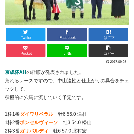
Twitter
Facebook
はてブ
Pocket
LINE
コピー
2017.09.08
京成杯AH
の枠順が発表されました。
荒れるレースですので、中山適性と仕上がりの具合をチェ
ックして、
積極的に穴馬に流していく予定です。
1枠1番
ダイワリベラル
牡6 56.0 津村
1枠2番
ボンセルヴィーソ
牡3 54.0 松山
2枠3番
ガリバルディ
牡6 57.0 北村宏