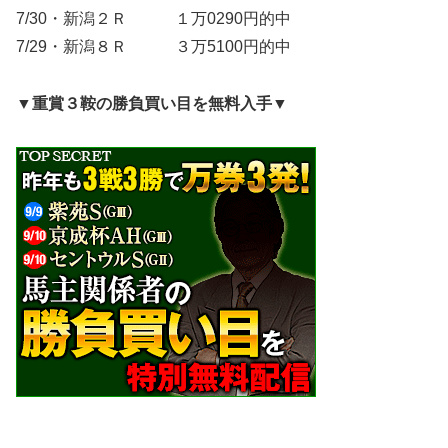
7/30・新潟２Ｒ １万0290円的中
7/29・新潟８Ｒ ３万5100円的中
▼重賞３鞍の勝負買い目を無料入手▼