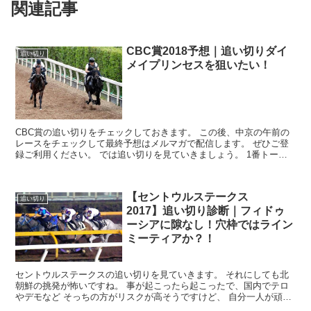
関連記事
CBC賞2018予想｜追い切りダイ
追い切り
メイプリンセスを狙いたい！
CBC賞の追い切りをチェックしておきます。 この後、中京の午前の
レースをチェックして最終予想はメルマガで配信します。 ぜひご登
録ご利用ください。 では追い切りを見ていきましょう。 1番トーキ
ングドラム 美浦の南Wで3頭...
【セントウルステークス
追い切り
2017】追い切り診断｜フィドゥ
ーシアに隙なし！穴枠ではライン
ミーティアか？！
セントウルステークスの追い切りを見ていきます。 それにしても北
朝鮮の挑発が怖いですね。 事が起こったら起こったで、国内でテロ
やデモなど そっちの方がリスクが高そうですけど、 自分一人が頑張
ってもどうしようもないことなので、 な...