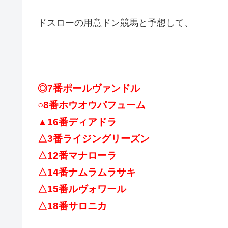
ドスローの用意ドン競馬と予想して、
◎7番ポールヴァンドル
○8番ホウオウパフューム
▲16番ディアドラ
△3番ライジングリーズン
△12番マナローラ
△14番ナムラムラサキ
△15番ルヴォワール
△18番サロニカ