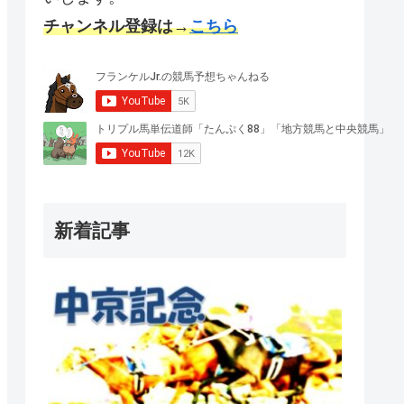
チャンネル登録は→
こちら
新着記事