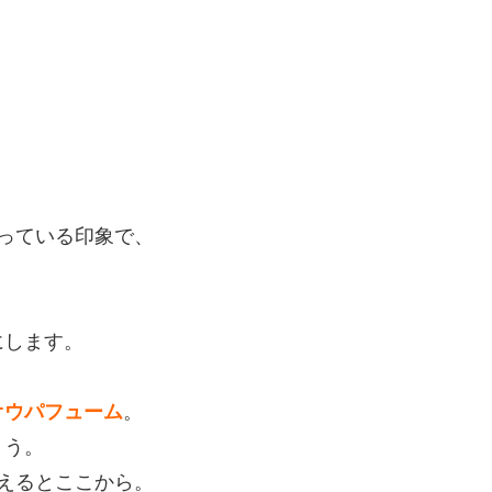
っている印象で、
にします。
オウパフューム
。
ょう。
えるとここから。