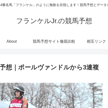
戦14勝名馬「フランケル」のように無敗を目指します！競馬予想とデータ
フランケルJr.の競馬予想
About
競馬予想サイト徹底比較
相互リンク
終予想｜ポールヴァンドルから3連複