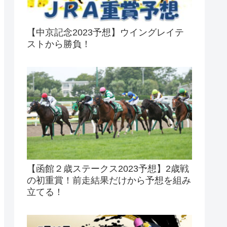
【中京記念2023予想】ウイングレイテ
ストから勝負！
【函館２歳ステークス2023予想】2歳戦
の初重賞！前走結果だけから予想を組み
立てる！