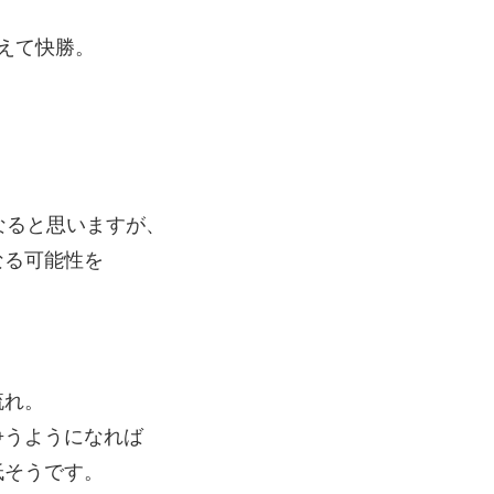
えて快勝。
なると思いますが、
なる可能性を
流れ。
争うようになれば
低そうです。