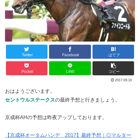
Twitter
Facebook
はてブ
Pocket
LINE
コピー
2017.09.10
おはようございます。
セントウルステークス
の最終予想と行きましょう。
京成杯AHの予想は昨夜アップしております。
【京成杯オータムハンデ 2017】最終予想｜◎マルター