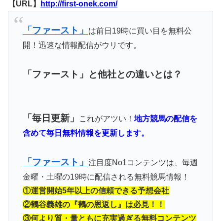
【URL】
http://first-onek.com/
「ファースト」
は前日19時に買い目を無料公
開！迅速な情報配信がウリです。
「ファースト」と他社との違いとは？
「毎日更新」
これがアツい！
地方競馬の配信を
含めて毎日無料情報を更新します。
「ファースト」
注目度No1コンテンツは、毎週
金曜・土曜の19時に配信される無料競馬情報！
①運営開始5年以上の信頼できる予想会社
②鶴谷義雄の『鶴の恩返し』は必見！！
③何より質・量ともに充実過ぎる無料コンテンツ