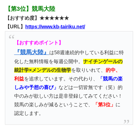
【第3位】競馬大陸
【おすすめ度】★★★★★★
【URL】
https://www.kb-tairiku.net/
【おすすめポイント】
『競馬大陸』
は58週連続的中している利益に特
化した無料情報を毎週公開中。
ナイチンゲールの
統計学×メンデルの生物学
を取りいれて、
的中、
利益
を追求しています。その代わり、
「競馬の楽
しみや予想の喜び」
などは一切皆無です（笑）的
中のみが欲しい方は是非登録してみてください！
競馬の楽しみが減るということで、
「第3位」
に
認定します。