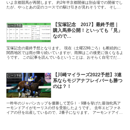
いよ京都競馬が再開します。 約2年半京都開催は別会場での開催でし
たが、やっとあの淀のコースでの駆け引きが見れそうです。 そして
来年の有馬記念はクリスマス...
【宝塚記念 2017】最終予想｜
レース予想
購入馬券公開！といっても「見」
なので…
宝塚記念の最終予想となります。 現在（土曜22時ごろ）も断続的に
関西地区では雨が降り続いていますが、雨脚はこの後更に強くなるよ
うです。 この記事を読んでいるということは、おそらく自宅でだと
思いますが、居酒屋等でたまたま目にされた関西...
【川崎マイラーズ2022予想】3連
レース予想
系ならモジアナフレイバーも勝つ
のは？！
一昨年のジャパンカップを優勝して芝GⅠ・9勝を挙げた最強牝馬ア
ーモンドアイがモーリスの仔を受胎したようです。 去年エピファネ
イアの仔を出産しているので、2番子になります。 アーモンドアイ
2022は誕生の様子がYouTubeで...