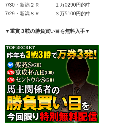
7/30・新潟２Ｒ １万0290円的中
7/29・新潟８Ｒ ３万5100円的中
▼重賞３鞍の勝負買い目を無料入手▼