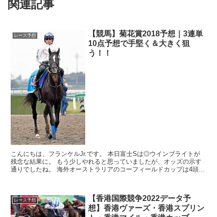
関連記事
【競馬】菊花賞2018予想｜3連単
レース予想
10点予想で手堅く＆大きく狙
う！！
こんにちは、フランケルJr.です。 本日富士Sは◎ウインブライトが
残念な結果に。 もう少しやれると思っていましたが、オッズの示す
通りでしたね。 海外オーストラリアのコーフィールドカップは4頭ボ
ックスで考えたものの、 2着に先...
【香港国際競争2022データ予
レース予想
想】香港ヴァーズ・香港スプリン