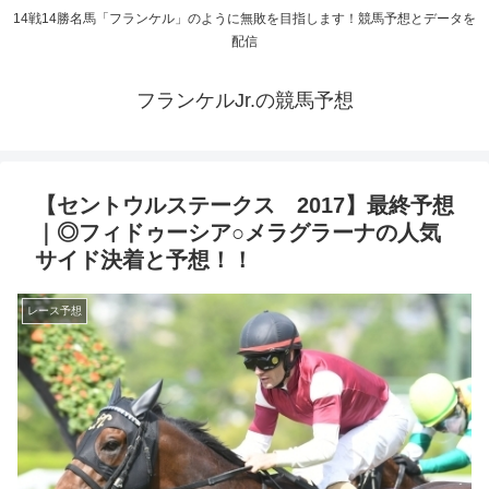
14戦14勝名馬「フランケル」のように無敗を目指します！競馬予想とデータを
配信
フランケルJr.の競馬予想
【セントウルステークス 2017】最終予想
｜◎フィドゥーシア○メラグラーナの人気
サイド決着と予想！！
レース予想