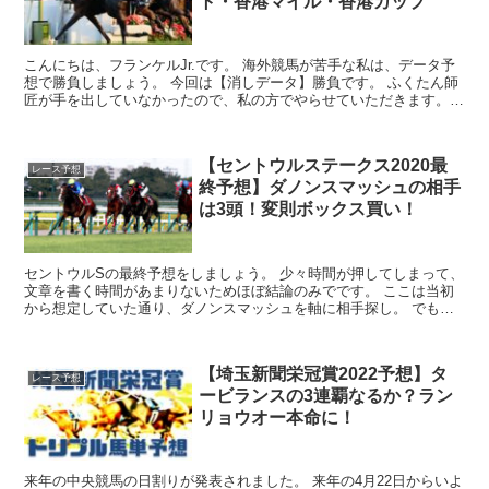
ト・香港マイル・香港カップ
こんにちは、フランケルJr.です。 海外競馬が苦手な私は、データ予
想で勝負しましょう。 今回は【消しデータ】勝負です。 ふくたん師
匠が手を出していなかったので、私の方でやらせていただきます。
それでは、レース発走順にいきまし...
【セントウルステークス2020最
レース予想
終予想】ダノンスマッシュの相手
は3頭！変則ボックス買い！
セントウルSの最終予想をしましょう。 少々時間が押してしまって、
文章を書く時間があまりないためほぼ結論のみでです。 ここは当初
から想定していた通り、ダノンスマッシュを軸に相手探し。 でも、
良いかなと思ってい...
【埼玉新聞栄冠賞2022予想】タ
レース予想
ービランスの3連覇なるか？ラン
リョウオー本命に！
来年の中央競馬の日割りが発表されました。 来年の4月22日からいよ