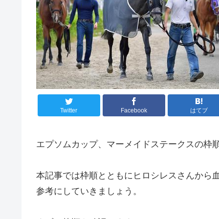
Twitter
Facebook
はてブ
エプソムカップ、マーメイドステークスの枠
本記事では枠順とともにヒロシレスさんから
参考にしていきましょう。