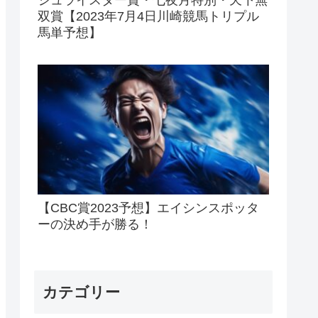
双賞【2023年7月4日川崎競馬トリプル
馬単予想】
【CBC賞2023予想】エイシンスポッタ
ーの決め手が勝る！
カテゴリー