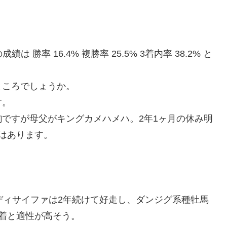
勝率 16.4% 複勝率 25.5% 3着内率 38.2% と
ところでしょうか。
す。
ですが母父がキングカメハメハ。2年1ヶ月の休み明
はあります。
ディサイファは2年続けて好走し、ダンジグ系種牡馬
着と適性が高そう。