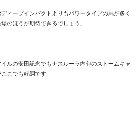
弟ディープインパクトよりもパワータイプの馬が多く
馬場のほうが期待できるでしょう。
マイルの安田記念でもナスルーラ内包のストームキャ
がここでも好調です。