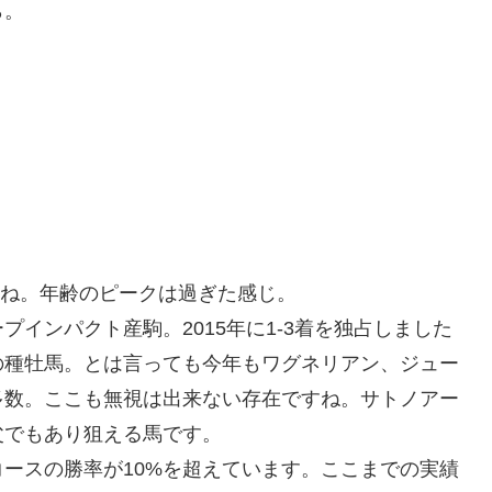
ら。
すね。年齢のピークは過ぎた感じ。
インパクト産駒。2015年に1-3着を独占しました
の種牡馬。とは言っても今年もワグネリアン、ジュー
多数。ここも無視は出来ない存在ですね。サトノアー
父でもあり狙える馬です。
ースの勝率が10%を超えています。ここまでの実績