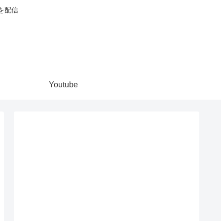
を配信
Youtube