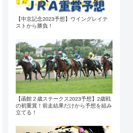
【中京記念2023予想】ウイングレイテ
ストから勝負！
【函館２歳ステークス2023予想】2歳戦
の初重賞！前走結果だけから予想を組み
立てる！