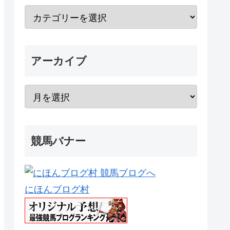
アーカイブ
競馬バナー
にほんブログ村