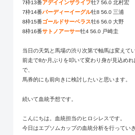
7枠13番
アデイインザライフ
牡7 56.0 北村宏
7枠14番
バーディーイーグル
牡8 56.0 三浦
8枠15番
ゴールドサーベラス
牡6 56.0 大野
8枠16番
サトノアーサー
牡4 56.0 戸崎圭
当日の天気と馬場の渋り次第で軸馬は変えて
前走で8か月ぶりを叩いて変わり身が見込め
で、
馬券的にも前向きに検討したいと思います。
続いて血統予想です。
こんにちは。血統担当のヒロシレスです。
今日はエプソムカップの血統分析を行ってい