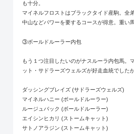
も十分。
マイネルフロストはブラックタイド産駒。全
中山などパワーを要するコースが得意。重い
③ボールドルーラー内包
もう１つ注目したいのがナスルーラ内包馬。
ット・サドラーズウェルズが好走血統でした
ダッシングブレイズ (サドラーズウェルズ)
マイネルハニー (ボールドルーラー)
ルージュバック (ボールドルーラー)
エイシンヒカリ (ストームキャット)
サトノアラジン (ストームキャット)