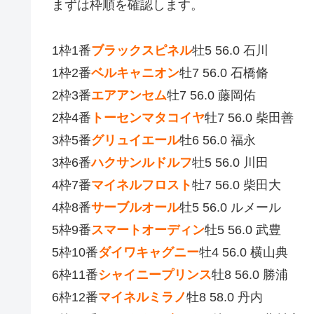
まずは枠順を確認します。
1枠1番
ブラックスピネル
牡5 56.0 石川
1枠2番
ベルキャニオン
牡7 56.0 石橋脩
2枠3番
エアアンセム
牡7 56.0 藤岡佑
2枠4番
トーセンマタコイヤ
牡7 56.0 柴田善
3枠5番
グリュイエール
牡6 56.0 福永
3枠6番
ハクサンルドルフ
牡5 56.0 川田
4枠7番
マイネルフロスト
牡7 56.0 柴田大
4枠8番
サーブルオール
牡5 56.0 ルメール
5枠9番
スマートオーディン
牡5 56.0 武豊
5枠10番
ダイワキャグニー
牡4 56.0 横山典
6枠11番
シャイニープリンス
牡8 56.0 勝浦
6枠12番
マイネルミラノ
牡8 58.0 丹内