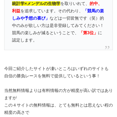
統計学×メンデルの生物学
を取りいれて、
的中、
利益
を追求しています。その代わり、
「競馬の楽
しみや予想の喜び」
などは一切皆無です（笑）的
中のみが欲しい方は是非登録してみてください！
競馬の楽しみが減るということで、
「第3位」
に
認定します。
今回ご紹介したサイトが凄いところはいずれのサイトも
自信の勝負レースを無料で提供しているという事！
当然無料情報よりは有料情報の方が精度が高い訳ではあり
ますが
この４サイトの無料情報は、とても無料とは思えない程の
精度の高さで