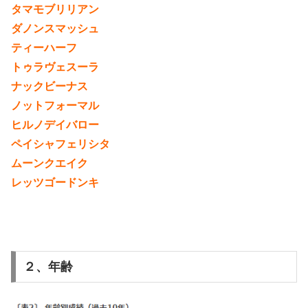
タマモブリリアン
ダノンスマッシュ
ティーハーフ
トゥラヴェスーラ
ナックビーナス
ノットフォーマル
ヒルノデイバロー
ペイシャフェリシタ
ムーンクエイク
レッツゴードンキ
２、年齢