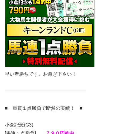
早い者勝ちです。お急ぎ下さい！
━━━━━━━━━━━━━━━━━
■ 重賞１点勝負で断然の実績！ ■
小倉記念(G3)
[馬連１点勝負]
７９０円的中