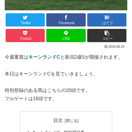
Twitter
Facebook
はてブ
Pocket
LINE
コピー
2018.08.20
今週重賞は
キーンランドC
と新潟2歳Sが開催されます。
本日はキーンランドCを見ていきましょう。
特別登録のある馬はこちらの20頭です。
フルゲートは16頭です。
目次