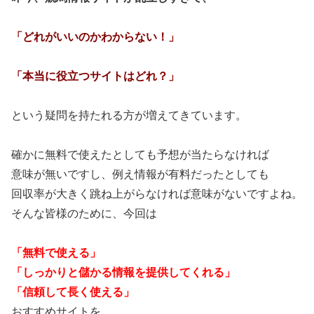
「どれがいいのかわからない！」
「本当に役立つサイトはどれ？」
という疑問を持たれる方が増えてきています。
確かに無料で使えたとしても予想が当たらなければ
意味が無いですし、例え情報が有料だったとしても
回収率が大きく跳ね上がらなければ意味がないですよね。
そんな皆様のために、今回は
「無料で使える」
「しっかりと儲かる情報を提供してくれる」
「信頼して長く使える」
おすすめサイトを