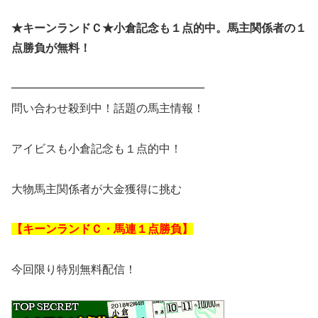
★キーンランドＣ★小倉記念も１点的中。馬主関係者の１
点勝負が無料！
━━━━━━━━━━━━━━━━━
問い合わせ殺到中！話題の馬主情報！
アイビスも小倉記念も１点的中！
大物馬主関係者が大金獲得に挑む
【キーンランドＣ・馬連１点勝負】
今回限り特別無料配信！