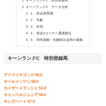
キーンランドC 特別登録馬
キーンランドC データ分析
１、前走競馬場
２、年齢
３、性別
４、前走4コーナー通過順位
５、同年函館・札幌初出走時の着順
キーンランドC 特別登録馬
アドマイヤゴッド 56.0
オールインワン 56.0
カイザーメランジェ 53.0
キャンベルジュニア 56.0
キングハート 57.0