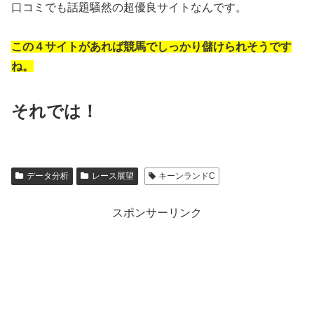
口コミでも話題騒然の超優良サイトなんです。
この４サイトがあれば競馬でしっかり儲けられそうです
ね。
それでは！
データ分析
レース展望
キーンランドC
スポンサーリンク