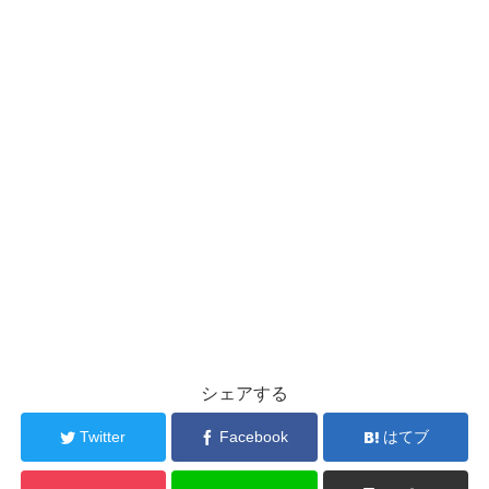
シェアする
Twitter
Facebook
はてブ