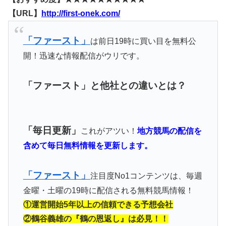
【URL】
http://first-onek.com/
「ファースト」
は前日19時に買い目を無料公
開！迅速な情報配信がウリです。
「ファースト」と他社との違いとは？
「毎日更新」
これがアツい！
地方競馬の配信を
含めて毎日無料情報を更新します。
「ファースト」
注目度No1コンテンツは、毎週
金曜・土曜の19時に配信される無料競馬情報！
①運営開始5年以上の信頼できる予想会社
②鶴谷義雄の『鶴の恩返し』は必見！！