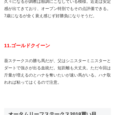
久々になるが調教は順調にこなしている模様。近走は安定
感が出てきており、オープン特別でもその点評価できる。
7歳になるが全く衰え感じず好勝負になりそうだ。
11.ゴールドクイーン
葵ステークスの勝ち馬だが、父はシニスターミニスターと
ダートで強さが出る血統だ。短距離も大丈夫。ただ今回は
斤量が増えるのとハナを奪いたいが速い馬がいる。ハナ取
れれば粘ってはくるので注意。
オータムリーフステークス2018買い目