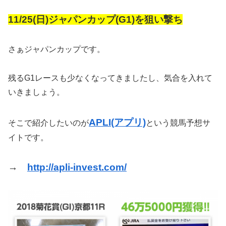
11/25(日)ジャパンカップ(G1)を狙い撃ち
さぁジャパンカップです。
残るG1レースも少なくなってきましたし、気合を入れて
いきましょう。
APLI(アプリ)
そこで紹介したいのが
という競馬予想サ
イトです。
→
http://apli-invest.com/