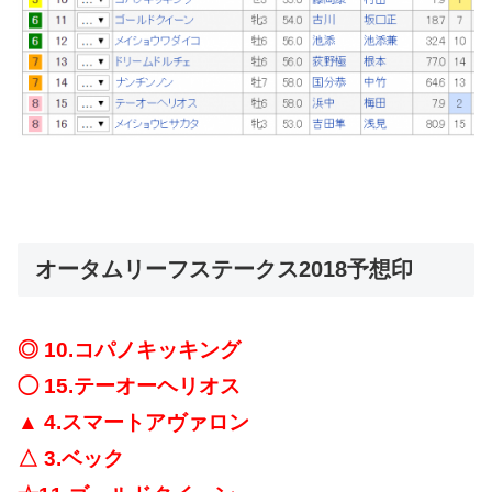
オータムリーフステークス2018予想印
◎ 10.コパノキッキング
◯ 15.テーオーヘリオス
▲ 4.スマートアヴァロン
△ 3.ベック