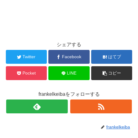
シェアする
Twitter
Facebook
はてブ
Pocket
LINE
コピー
frankelkeibaをフォローする
frankelkeiba