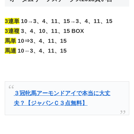
3連単
10→3、4、11、15→3、4、11、15
3連複
3、4、10、11、15 BOX
馬単
10⇒3、4、11、15
馬連
10⇔3、4、11、15
３冠牝馬アーモンドアイで本当に大丈
夫？【ジャパンＣ３点無料】