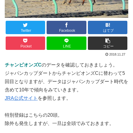
Twitter
Facebook
はてブ
Pocket
LINE
コピー
2018.11.27
チャンピオンズC
のデータを確認しておきましょう。
ジャパンカップダートからチャンピオンズCに替わって5
回目となりますが、データはジャパンカップダート時代を
含めて10年で傾向をみていきます。
JRA公式サイト
を参照します。
特別登録はこちらの20頭。
除外も発生しますが、一旦は全頭でみておきます。