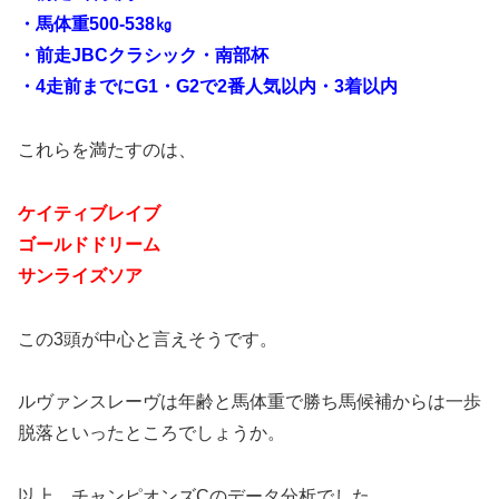
・馬体重500-538㎏
・前走JBCクラシック・南部杯
・4走前までにG1・G2で2番人気以内・3着以内
これらを満たすのは、
ケイティブレイブ
ゴールドドリーム
サンライズソア
この3頭が中心と言えそうです。
ルヴァンスレーヴは年齢と馬体重で勝ち馬候補からは一歩
脱落といったところでしょうか。
以上、チャンピオンズCのデータ分析でした。