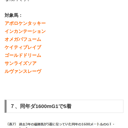
対象馬：
アポロケンタッキー
インカンテーション
オメガパフューム
ケイティブレイブ
ゴールドドリーム
サンライズソア
ルヴァンスレーヴ
７、同年ダ1600mG1で5着