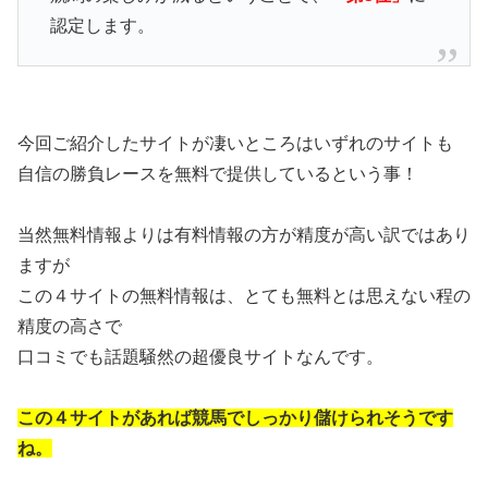
認定します。
今回ご紹介したサイトが凄いところはいずれのサイトも
自信の勝負レースを無料で提供しているという事！
当然無料情報よりは有料情報の方が精度が高い訳ではあり
ますが
この４サイトの無料情報は、とても無料とは思えない程の
精度の高さで
口コミでも話題騒然の超優良サイトなんです。
この４サイトがあれば競馬でしっかり儲けられそうです
ね。