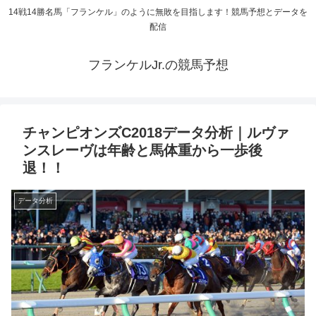
14戦14勝名馬「フランケル」のように無敗を目指します！競馬予想とデータを
配信
フランケルJr.の競馬予想
チャンピオンズC2018データ分析｜ルヴァ
ンスレーヴは年齢と馬体重から一歩後
退！！
データ分析