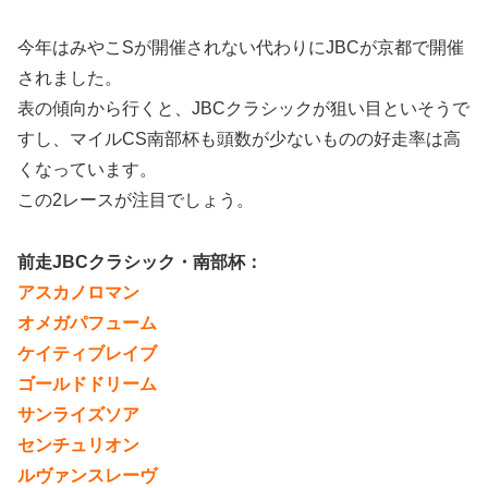
今年はみやこSが開催されない代わりにJBCが京都で開催
されました。
表の傾向から行くと、JBCクラシックが狙い目といそうで
すし、マイルCS南部杯も頭数が少ないものの好走率は高
くなっています。
この2レースが注目でしょう。
前走JBCクラシック・南部杯：
アスカノロマン
オメガパフューム
ケイティブレイブ
ゴールドドリーム
サンライズソア
センチュリオン
ルヴァンスレーヴ