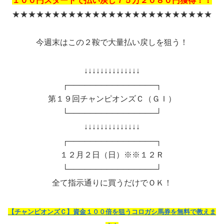
１００円スタートで払い戻し７５万２０８０円獲得！！
★★★★★★★★★★★★★★★★★★★★★★★★★
今週末はこの２鞍で大量払い戻しを狙う！
↓↓↓↓↓↓↓↓↓↓↓↓↓↓
┌────────────────┐
第１９回チャンピオンズＣ（ＧＩ）
└────────────────┘
↓↓↓↓↓↓↓↓↓↓↓↓↓↓
┌────────────────┐
１２月２日（日）※※１２Ｒ
└────────────────┘
全て指示通りに買うだけでＯＫ！
【チャンピオンズＣ】資金１００倍を狙うコロガシ馬券を無料で教えま