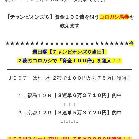
【チャンピオンズＣ】資金１００倍を狙う
コロガシ馬券
を
教えます
★★★★★★★★★★★★★★★★★★★★★★★★★
今
週日曜【チャンピオンズＣ当日】
２鞍のコロガシで『資金１００倍』を狙え！！
―――――――――――――――――――――――――
ＪＢＣデーはたった２鞍で１００円から７５万円獲得！
―――――――――――――――――――――――――
１．福島１２Ｒ【
３連単６万２７１０円】的中
↓↓↓↓↓↓↓
２．京都１２Ｒ【
３連単５万３７２０円】的中
↓↓↓↓↓↓↓