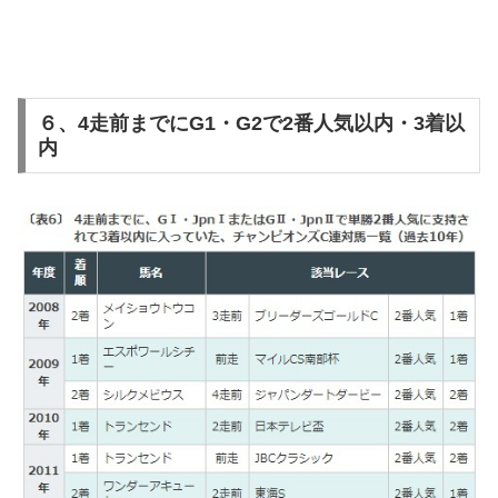
６、4走前までにG1・G2で2番人気以内・3着以
内