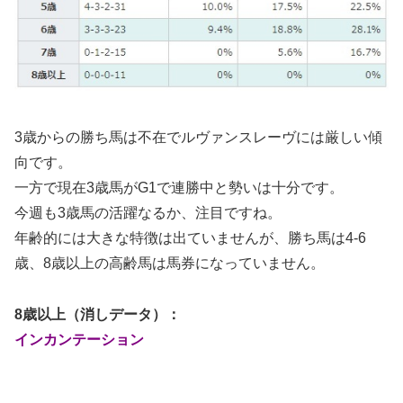
3歳からの勝ち馬は不在でルヴァンスレーヴには厳しい傾
向です。
一方で現在3歳馬がG1で連勝中と勢いは十分です。
今週も3歳馬の活躍なるか、注目ですね。
年齢的には大きな特徴は出ていませんが、勝ち馬は4-6
歳、8歳以上の高齢馬は馬券になっていません。
8歳以上（消しデータ）：
インカンテーション