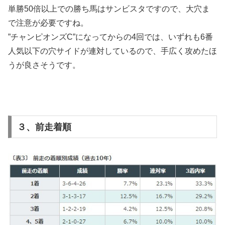
単勝50倍以上での勝ち馬はサンビスタですので、大穴ま
で注意が必要ですね。
”チャンピオンズC”になってからの4回では、いずれも6番
人気以下の穴サイドが連対しているので、手広く攻めたほ
うが良さそうです。
３、前走着順