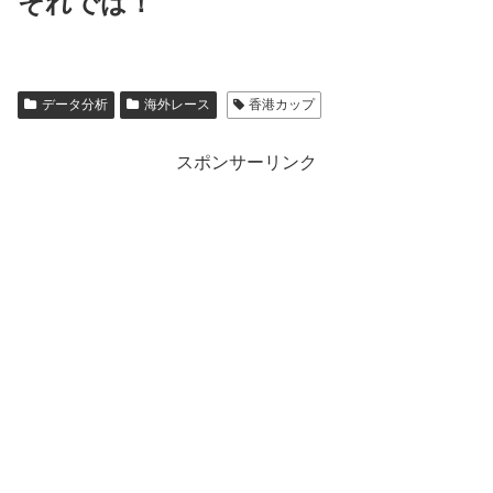
それでは！
データ分析
海外レース
香港カップ
スポンサーリンク