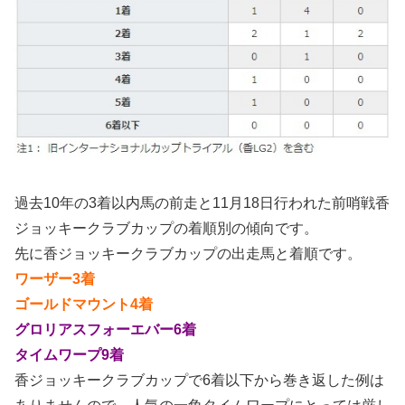
過去10年の3着以内馬の前走と11月18日行われた前哨戦香
ジョッキークラブカップの着順別の傾向です。
先に香ジョッキークラブカップの出走馬と着順です。
ワーザー3着
ゴールドマウント4着
グロリアスフォーエバー6着
タイムワープ9着
香ジョッキークラブカップで6着以下から巻き返した例は