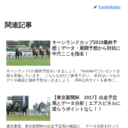
frankelkeiba
関連記事
キーンランドカップ2019最終予
データ分析
想｜データ・展開予想から対抗に
中穴ここを指名！
キーンランドCの最終予想をいきましょう。 Youtubeでプレゼント企
画も実施しています。 こちらもぜひご参考下さい。 本日はいつもの
データ確認と最終予想をいきましょう。 JRA公式サイトを参考に、
2013年の函館開...
【東京新聞杯 2017】出走予定
データ分析
馬とデータ分析｜エアスピネルに
逆らうポイントなし！！
週末重賞、東京新聞杯の出走予定馬の確認と、 データ分析を行って