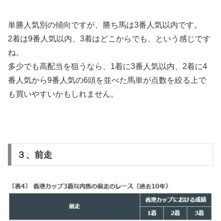
単勝人気別の傾向ですが、勝ち馬は3番人気以内です。
2着は9番人気以内、3着はどこからでも、という感じです
ね。
多少でも高配当を狙うなら、1着に3番人気以内、2着に4
番人気から9番人気の6頭を並べた馬単が点数を絞る上で
も買いやすいかもしれません。
３、前走