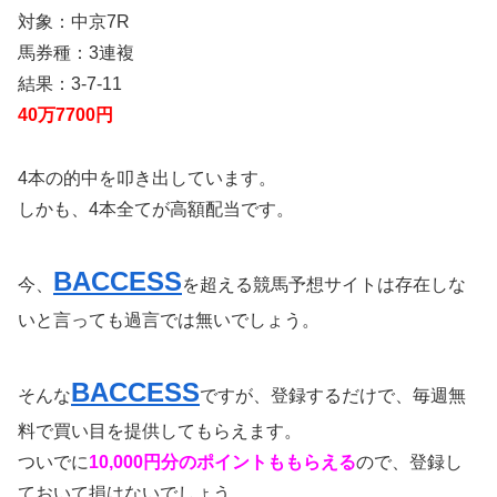
対象：中京7R
馬券種：3連複
結果：3-7-11
40万7700円
4本の的中を叩き出しています。
しかも、4本全てが高額配当です。
BACCESS
今、
を超える競馬予想サイトは存在しな
いと言っても過言では無いでしょう。
BACCESS
そんな
ですが、登録するだけで、毎週無
料で買い目を提供してもらえます。
ついでに
10,000円分のポイントももらえる
ので、登録し
ておいて損はないでしょう。