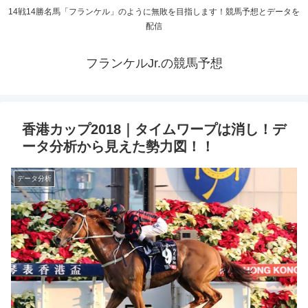
14戦14勝名馬「フランケル」のように無敗を目指します！競馬予想とデータを
配信
フランケルJr.の競馬予想
香港カップ2018｜タイムワープは消し！デ
ータ分析から見えた勢力図！！
データ分析