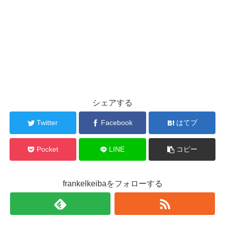
シェアする
Twitter
Facebook
はてブ
Pocket
LINE
コピー
frankelkeibaをフォローする