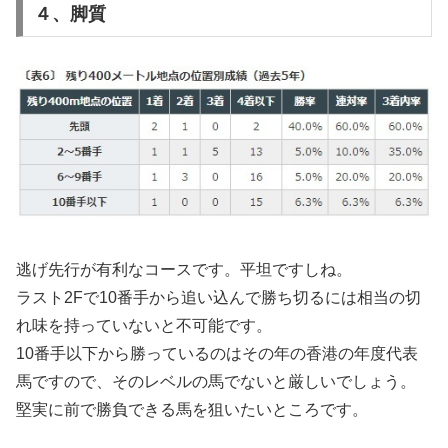
４、脚質
逃げ先行が有利なコースです。平坦ですしね。
ラスト2Fで10番手から追い込んで勝ち切るには相当の切
れ味を持っていないと不可能です。
10番手以下から勝っているのはその年の香港の年度代表
馬ですので、そのレベルの馬でないと厳しいでしょう。
堅実に前で勝負できる馬を狙いたいところです。