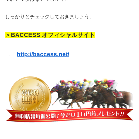
しっかりとチェックしておきましょう。
＞BACCESS オフィシャルサイト
→
http://baccess.net/