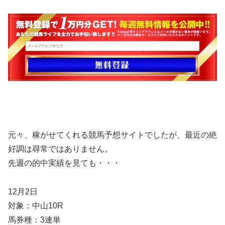
元々、稼がせてくれる競馬予想サイトでしたが、最近の絶
好調は尋常ではありません。
先週の的中実績を見ても・・・
12月2日
対象：中山10R
馬券種：3連単