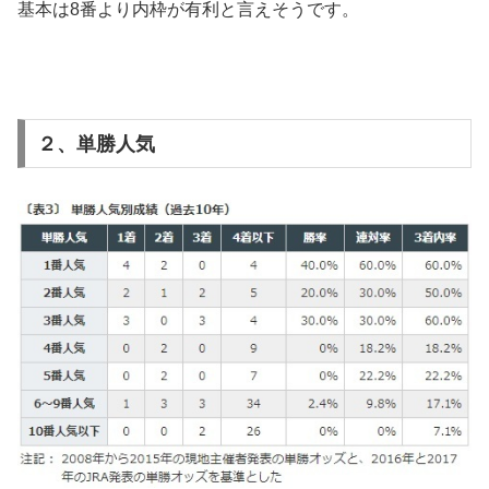
基本は8番より内枠が有利と言えそうです。
２、単勝人気