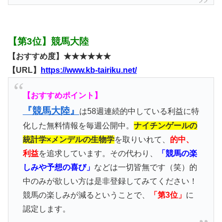
【第3位】競馬大陸
【おすすめ度】★★★★★★
【URL】
https://www.kb-tairiku.net/
【おすすめポイント】
『競馬大陸』
は58週連続的中している利益に特
化した無料情報を毎週公開中。
ナイチンゲールの
統計学×メンデルの生物学
を取りいれて、
的中、
利益
を追求しています。その代わり、
「競馬の楽
しみや予想の喜び」
などは一切皆無です（笑）的
中のみが欲しい方は是非登録してみてください！
競馬の楽しみが減るということで、
「第3位」
に
認定します。