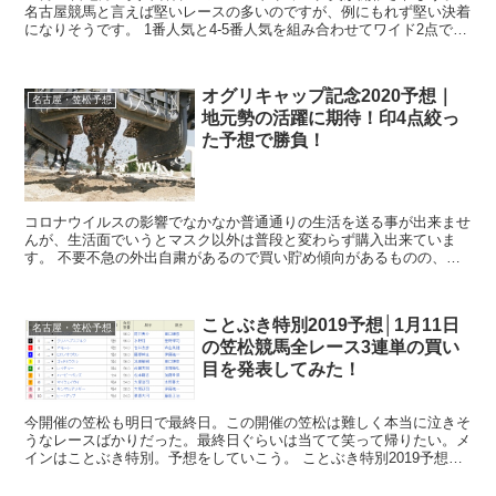
名古屋競馬と言えば堅いレースの多いのですが、例にもれず堅い決着
になりそうです。 1番人気と4-5番人気を組み合わせてワイド2点でい
きましょう。 ◎1...
オグリキャップ記念2020予想｜
名古屋・笠松予想
地元勢の活躍に期待！印4点絞っ
た予想で勝負！
コロナウイルスの影響でなかなか普通通りの生活を送る事が出来ませ
んが、生活面でいうとマスク以外は普段と変わらず購入出来ていま
す。 不要不急の外出自粛があるので買い貯め傾向があるものの、ま
だ日常生活にそこまで生活物資で困ったことはない...
ことぶき特別2019予想│1月11日
名古屋・笠松予想
の笠松競馬全レース3連単の買い
目を発表してみた！
今開催の笠松も明日で最終日。この開催の笠松は難しく本当に泣きそ
うなレースばかりだった。最終日ぐらいは当てて笑って帰りたい。メ
インはことぶき特別。予想をしていこう。 ことぶき特別2019予想
11Rことぶき特別ダ1400m 発走：1...