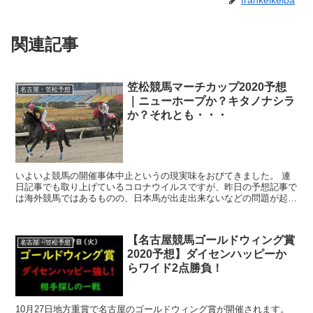
frankelkeiba
関連記事
笠松競馬マーチカップ2020予想
名古屋・笠松予想
｜ニューホープか？キタノナシラ
か？それとも・・・
いよいよ競馬の開催事体中止というの現実味をおびてきました。 連
日記事でも取り上げているコロナウイルスですが、昨日の予想記事で
は海外競馬ではあるものの、日本馬が出走出来ないなどの問題が起き
ました。 しかし、いよいよ馬券を購入する私...
【名古屋競馬ゴールドウィング賞
名古屋・笠松予想
2020予想】ダイセンハッピーか
らワイド2点勝負！
10月27日地方重賞で名古屋のゴールドウィング賞が開催されます。