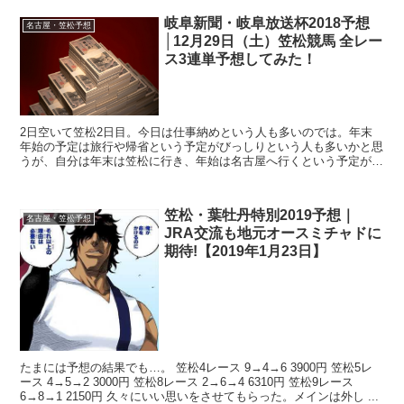
岐阜新聞・岐阜放送杯2018予想
名古屋・笠松予想
│12月29日（土）笠松競馬 全レー
ス3連単予想してみた！
2日空いて笠松2日目。今日は仕事納めという人も多いのでは。年末
年始の予定は旅行や帰省という予定がびっしりという人も多いかと思
うが、自分は年末は笠松に行き、年始は名古屋へ行くという予定がび
っしりと埋まった。いわゆる『リア充』だ。リアルで充実し...
笠松・葉牡丹特別2019予想｜
名古屋・笠松予想
JRA交流も地元オースミチャドに
期待!【2019年1月23日】
たまには予想の結果でも…。 笠松4レース 9→4→6 3900円 笠松5レ
ース 4→5→2 3000円 笠松8レース 2→6→4 6310円 笠松9レース
6→8→1 2150円 久々にいい思いをさせてもらった。メインは外し ...