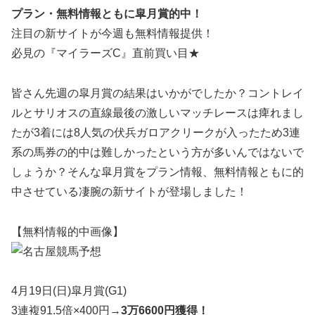
プラン・無料情報ともに皐月賞的中！
注目の新サイトが今週も無料情報提供！
必見の『マイラーズC』直前買い目★
皆さん先週の皐月賞の結果はいかがでしたか？コントレイ
ルとサリオスの直線最後の激しいマッチレースは痺れまし
たが3着には8人気の伏兵ガロアクリークが入ったため3連
系の馬券の的中は難しかったという方が多いんではないで
しょうか？そんな皐月賞をプラン情報、無料情報ともに的
中させている凄腕の新サイトが登場しました！
【無料情報的中画像】
4月19日(日)皐月賞(G1)
3連複91.5倍×400円→
3万6600円獲得！