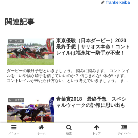
frankelkeiba
関連記事
東京優駿（日本ダービー）2020
データ分析
最終予想｜サリオス本命！コント
レイルは福永祐一騎手が不安！
ダービーの最終予想といきましょう。 悩みに悩みます。 コントレイ
ルを、いや福永騎手を信じていいのか？ 信じきれない私がいます。
コントレイルが来たら仕方ない、という考えでいきましょう。 ま
ず、前提として馬の強さ...
青葉賞2018 最終予想 スペシ
レース予想
ャルウィークの訃報に思い出も
メニュー
ホーム
検索
トップ
サイドバー
青葉賞の最終予想といきましょう。 と、その前にスペシャルウィー