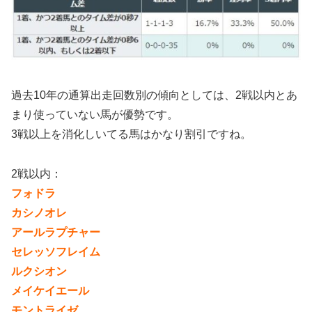
過去10年の通算出走回数別の傾向としては、2戦以内とあ
まり使っていない馬が優勢です。
3戦以上を消化しいてる馬はかなり割引ですね。
2戦以内：
フォドラ
カシノオレ
アールラプチャー
セレッソフレイム
ルクシオン
メイケイエール
モントライゼ