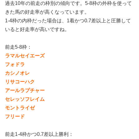
過去10年の前走の枠別の傾向です。5-8枠の外枠を使って
きた馬の好走率が高くなっています。
1-4枠の内枠だった場合は、1着かつ0.7差以上と圧勝して
いると好走率が高いですね。
前走5-8枠：
ラマルセイエーズ
フォドラ
カシノオレ
リサコーハク
アールラプチャー
セレッソフレイム
モントライゼ
フリード
前走1-4枠かつ0.7差以上勝利：