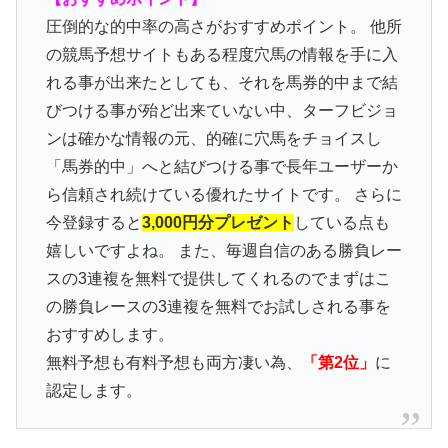
圧倒的な的中率の高さがおすすめポイント。 他所
の競馬予想サイトもある程度穴馬の情報を手に入
れる事が出来たとしても、それを馬券的中まで結
びつける事が殆ど出来ていない中、ターフビジョ
ンは確かな情報の元、的確に穴馬をチョイスし
「馬券的中」へと結びつける事で長年ユーザーか
ら信頼され続けている優れたサイトです。 さらに
今登録すると
3,000円分プレゼント
している点も
嬉しいですよね。 また、毎週自信のある勝負レー
スの3連複を無料で提供してくれるのでまずはこ
の勝負レースの3連複を無料でお試しされる事を
おすすめします。
無料予想も有料予想も両方凄い為、
「第2位」
に
認定します。