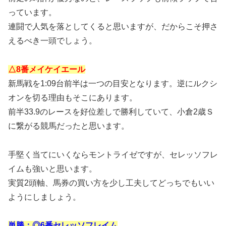
っています。
連闘で人気を落としてくると思いますが、だからこそ押さ
えるべき一頭でしょう。
△8番メイケイエール
新馬戦を1:09台前半は一つの目安となります。逆にルクシ
オンを切る理由もそこにあります。
前半33.9のレースを好位差しで勝利していて、小倉2歳Ｓ
に繋がる競馬だったと思います。
手堅く当てにいくならモントライゼですが、セレッソフレ
イムも強いと思います。
実質2頭軸、馬券の買い方を少し工夫してどっちでもいい
ようにしましょう。
単勝：◎6番セレッソフレイム