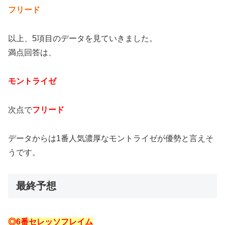
フリード
以上、5項目のデータを見ていきました。
満点回答は、
モントライゼ
次点で
フリード
データからは1番人気濃厚なモントライゼが優勢と言えそ
うです。
最終予想
◎6番セレッソフレイム