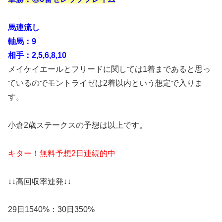
馬連流し
軸馬：9
相手：2,5,6,8,10
メイケイエールとフリードに関しては1着まであると思っ
ているのでモントライゼは2着以内という想定で入りま
す。
小倉2歳ステークスの予想は以上です。
キター！無料予想2日連続的中
↓↓高回収率連発↓↓
29日1540%：30日350%