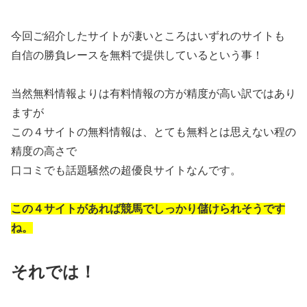
今回ご紹介したサイトが凄いところはいずれのサイトも
自信の勝負レースを無料で提供しているという事！
当然無料情報よりは有料情報の方が精度が高い訳ではあり
ますが
この４サイトの無料情報は、とても無料とは思えない程の
精度の高さで
口コミでも話題騒然の超優良サイトなんです。
この４サイトがあれば競馬でしっかり儲けられそうです
ね。
それでは！