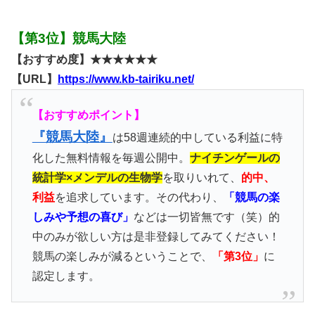
【第3位】競馬大陸
【おすすめ度】★★★★★★
【URL】
https://www.kb-tairiku.net/
【おすすめポイント】
『競馬大陸』
は58週連続的中している利益に特
化した無料情報を毎週公開中。
ナイチンゲールの
統計学×メンデルの生物学
を取りいれて、
的中、
利益
を追求しています。その代わり、
「競馬の楽
しみや予想の喜び」
などは一切皆無です（笑）的
中のみが欲しい方は是非登録してみてください！
競馬の楽しみが減るということで、
「第3位」
に
認定します。