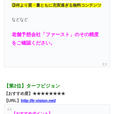
③何より質・量ともに充実過ぎる無料コンテンツ
などなど
老舗予想会社「ファースト」のその精度
をご確認ください。
【第2位】ターフビジョン
【おすすめ度】★★★★★★★★
【URL】
http://tr-vision.net/
【おすすめポイント】