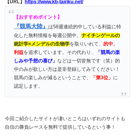
【URL】
https://www.kb-tairiku.net/
【おすすめポイント】
『競馬大陸』
は58週連続的中している利益に特
化した無料情報を毎週公開中。
ナイチンゲールの
統計学×メンデルの生物学
を取りいれて、
的中、
利益
を追求しています。その代わり、
「競馬の楽
しみや予想の喜び」
などは一切皆無です（笑）的
中のみが欲しい方は是非登録してみてください！
競馬の楽しみが減るということで、
「第3位」
に
認定します。
今回ご紹介したサイトが凄いところはいずれのサイトも
自信の勝負レースを無料で提供しているという事！