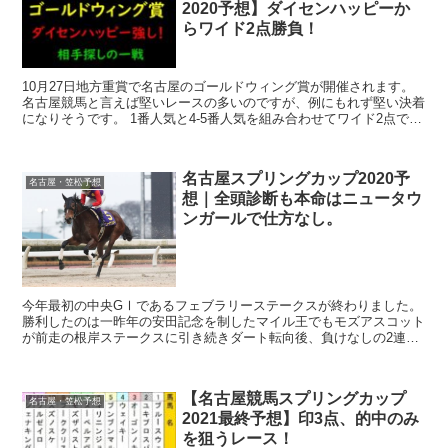
2020予想】ダイセンハッピーか
らワイド2点勝負！
10月27日地方重賞で名古屋のゴールドウィング賞が開催されます。
名古屋競馬と言えば堅いレースの多いのですが、例にもれず堅い決着
になりそうです。 1番人気と4-5番人気を組み合わせてワイド2点でい
きましょう。 ◎1...
名古屋スプリングカップ2020予
名古屋・笠松予想
想｜全頭診断も本命はニュータウ
ンガールで仕方なし。
今年最初の中央GⅠであるフェブラリーステークスが終わりました。
勝利したのは一昨年の安田記念を制したマイル王でもモズアスコット
が前走の根岸ステークスに引き続きダート転向後、負けなしの2連勝
でダートGⅠも制しました。 芝・ダート両...
【名古屋競馬スプリングカップ
名古屋・笠松予想
2021最終予想】印3点、的中のみ
を狙うレース！