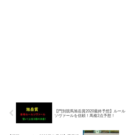
【門別競馬旭岳賞2020最終予想】ルール
ソヴァールを信頼！馬複2点予想！