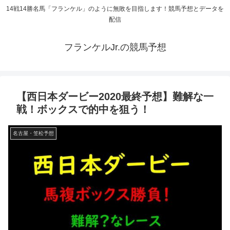
14戦14勝名馬「フランケル」のように無敗を目指します！競馬予想とデータを
配信
フランケルJr.の競馬予想
【西日本ダービー2020最終予想】難解な一
戦！ボックスで的中を狙う！
名古屋・笠松予想