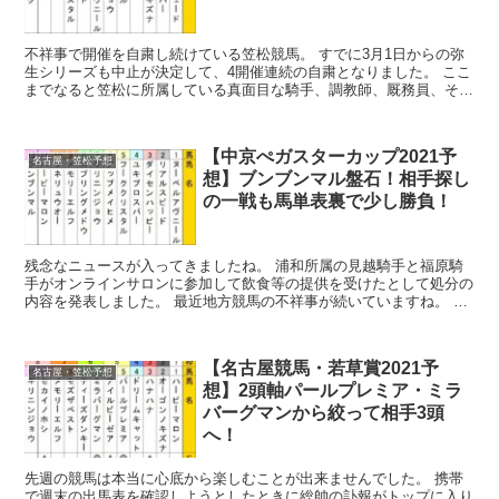
不祥事で開催を自粛し続けている笠松競馬。 すでに3月1日からの弥
生シリーズも中止が決定して、4開催連続の自粛となりました。 ここ
までなると笠松に所属している真面目な騎手、調教師、厩務員、その
ほかの関係者の生活が非常に気になります。 競...
【中京ぺガスターカップ2021予
名古屋・笠松予想
想】ブンブンマル盤石！相手探し
の一戦も馬単表裏で少し勝負！
残念なニュースが入ってきましたね。 浦和所属の見越騎手と福原騎
手がオンラインサロンに参加して飲食等の提供を受けたとして処分の
内容を発表しました。 最近地方競馬の不祥事が続いていますね。 こ
の処分内容については少し線引き...
【名古屋競馬・若草賞2021予
名古屋・笠松予想
想】2頭軸パールプレミア・ミラ
バーグマンから絞って相手3頭
へ！
先週の競馬は本当に心底から楽しむことが出来ませんでした。 携帯
で週末の出馬表を確認しようとしたときに総帥の訃報がトップに入り