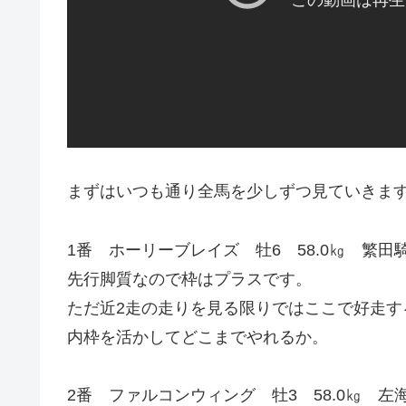
まずはいつも通り全馬を少しずつ見ていきま
1番 ホーリーブレイズ 牡6 58.0㎏ 繁田
先行脚質なので枠はプラスです。
ただ近2走の走りを見る限りではここで好走す
内枠を活かしてどこまでやれるか。
2番 ファルコンウィング 牡3 58.0㎏ 左