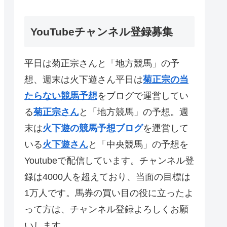
YouTubeチャンネル登録募集
平日は菊正宗さんと「地方競馬」の予
想、週末は火下遊さん平日は
菊正宗の当
たらない競馬予想
をブログで運営してい
る
菊正宗さん
と「地方競馬」の予想。週
末は
火下遊の競馬予想ブログ
を運営して
いる
火下遊さん
と「中央競馬」の予想を
Youtubeで配信しています。チャンネル登
録は4000人を超えており、当面の目標は
1万人です。馬券の買い目の役に立ったよ
って方は、チャンネル登録よろしくお願
いします。