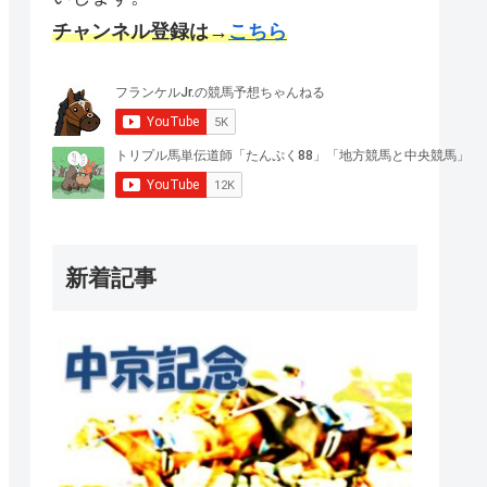
チャンネル登録は→
こちら
新着記事