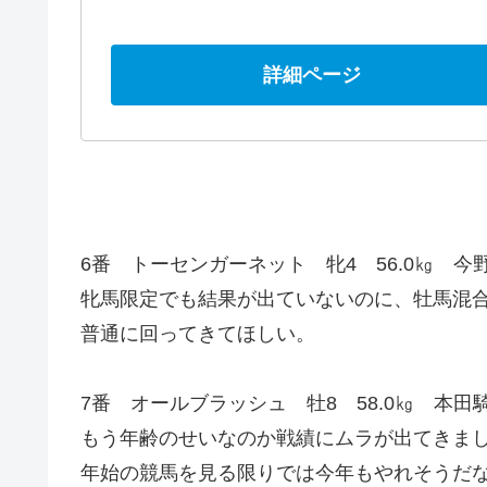
詳細ページ
6番 トーセンガーネット 牝4 56.0㎏ 今
牝馬限定でも結果が出ていないのに、牡馬混
普通に回ってきてほしい。
7番 オールブラッシュ 牡8 58.0㎏ 本田
もう年齢のせいなのか戦績にムラが出てきま
年始の競馬を見る限りでは今年もやれそうだ