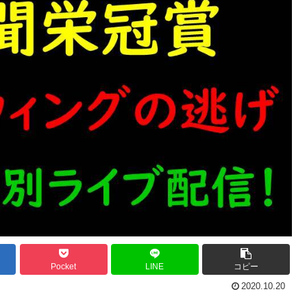
Pocket
LINE
コピー
2020.10.20