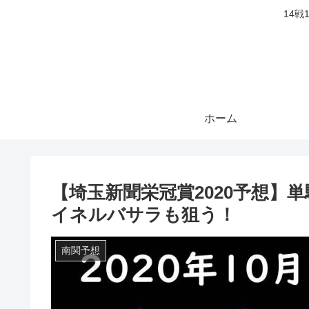
14
ホーム
【埼玉新聞栄冠賞2020予想】
イネルバサラも狙う！
南関予想