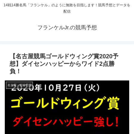
14戦14勝名馬「フランケル」のように無敗を目指します！競馬予想とデータを
配信
フランケルJr.の競馬予想
【名古屋競馬ゴールドウィング賞2020予
想】ダイセンハッピーからワイド2点勝
負！
名古屋・笠松予想