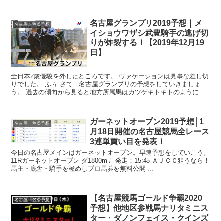
名古屋グランプリ2019予想｜メ
名古屋・笠松予想
イショウワザシ武豊騎手の逃げ切
りが炸裂する！【2019年12月19
日】
全日本2歳優駿を外したところです。 ヴァケーションは見事な差し切
りでした。 ふぅ さて、名古屋グランプリの予想をしていきましょ
う。 過去の傾向から見ると地方所属馬はカツゲキトキトのように突
き抜けた存在でないと通用しません。 ...
ガーネットオープン2019予想│1
名古屋・笠松予想
月18日開催の名古屋競馬全レース
3連単買い目を発表！
今日の名古屋メインはガーネットオープン。早速予想をしていこう。
11Rガーネットオープン ダ1800m / 発走：15:45 ＡＪＣＣ狙うなら！
馬主・廐舎・騎手を極めしプロ馬券を無料公開 ...
【名古屋競馬ゴールド争覇2020
名古屋・笠松予想
予想】他地区参戦馬ナリタミニス
ター・ダノンフェイス・クインズ