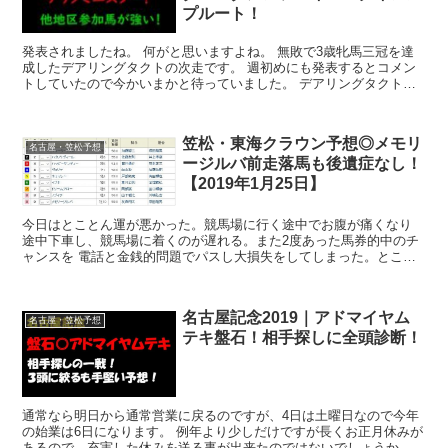
プルート！
発表されましたね。 何がと思いますよね。 無敗で3歳牝馬三冠を達
成したデアリングタクトの次走です。 週初めにも発表するとコメン
トしていたので今かいまかと待っていました。 デアリングタクトの
次走は国内トップクラスの馬が...
笠松・東海クラウン予想◎メモリ
名古屋・笠松予想
ージルバ前走落馬も後遺症なし！
【2019年1月25日】
今日はとことん運が悪かった。競馬場に行く途中でお腹が痛くなり
途中下車し、競馬場に着くのが遅れる。また2度あった馬券的中のチ
ャンスを 電話と金銭的問題でパスし大損失をしてしまった。とこと
んついていない。 こんな日もあるというこ...
名古屋記念2019｜アドマイヤム
名古屋・笠松予想
テキ盤石！相手探しに全頭診断！
通常なら明日から通常営業に戻るのですが、4日は土曜日なので今年
の始業は6日になります。 例年より少しだけですが長くお正月休みが
あるので、充実した休みを送る事が出来たのではないでしょうか。