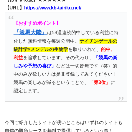
【URL】
https://www.kb-tairiku.net/
【おすすめポイント】
『競馬大陸』
は58週連続的中している利益に特
化した無料情報を毎週公開中。
ナイチンゲールの
統計学×メンデルの生物学
を取りいれて、
的中、
利益
を追求しています。その代わり、
「競馬の楽
しみや予想の喜び」
などは一切皆無です（笑）的
中のみが欲しい方は是非登録してみてください！
競馬の楽しみが減るということで、
「第3位」
に
認定します。
今回ご紹介したサイトが凄いところはいずれのサイトも
自信の勝負レースを無料で提供しているという事！