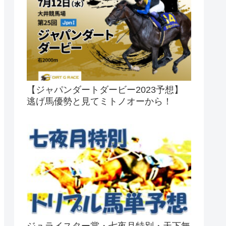
【ジャパンダートダービー2023予想】
逃げ馬優勢と見てミトノオーから！
ジュライスター賞・七夜月特別・天下無