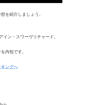
予想を紹介しましょう。
アイン・スワーヴリチャード。
ーを内包です。
ンキングへ
から