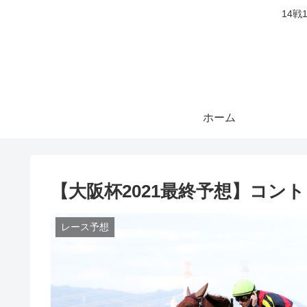
14
ホーム
【大阪杯2021最終予想】コン
レース予想