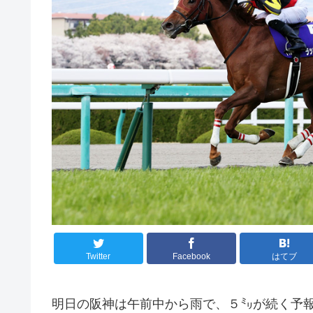
Twitter
Facebook
はてブ
明日の阪神は午前中から雨で、５㍉が続く予