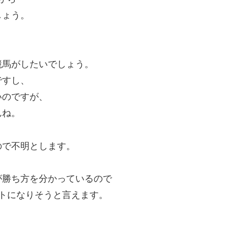
しょう。
競馬がしたいでしょう。
ですし、
いのですが、
んね。
ので不明とします。
が勝ち方を分かっているので
トになりそうと言えます。
。