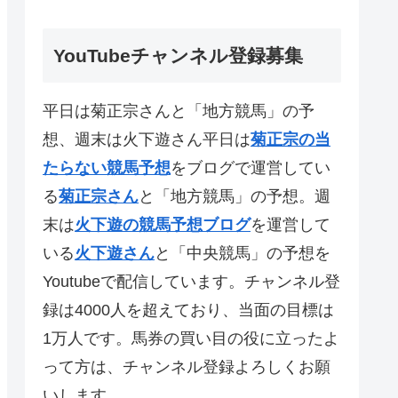
YouTubeチャンネル登録募集
平日は菊正宗さんと「地方競馬」の予
想、週末は火下遊さん平日は
菊正宗の当
たらない競馬予想
をブログで運営してい
る
菊正宗さん
と「地方競馬」の予想。週
末は
火下遊の競馬予想ブログ
を運営して
いる
火下遊さん
と「中央競馬」の予想を
Youtubeで配信しています。チャンネル登
録は4000人を超えており、当面の目標は
1万人です。馬券の買い目の役に立ったよ
って方は、チャンネル登録よろしくお願
いします。