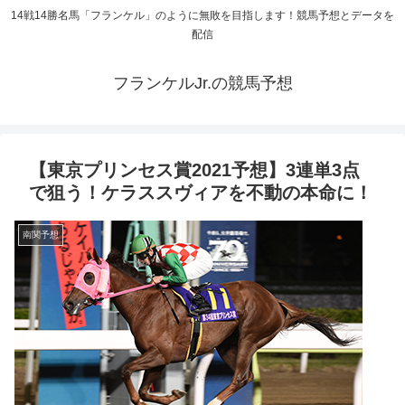
14戦14勝名馬「フランケル」のように無敗を目指します！競馬予想とデータを
配信
フランケルJr.の競馬予想
【東京プリンセス賞2021予想】3連単3点
で狙う！ケラススヴィアを不動の本命に！
南関予想