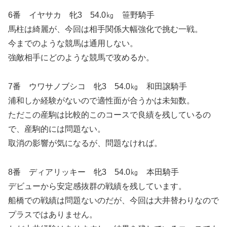
6番 イヤサカ 牝3 54.0㎏ 笹野騎手
馬柱は綺麗が、今回は相手関係大幅強化で挑む一戦。
今までのような競馬は通用しない。
強敵相手にどのような競馬で攻めるか。
7番 ウワサノブシコ 牝3 54.0㎏ 和田譲騎手
浦和しか経験がないので適性面が合うかは未知数。
ただこの産駒は比較的このコースで良績を残しているの
で、産駒的には問題ない。
取消の影響が気になるが、問題なければ。
8番 ディアリッキー 牝3 54.0㎏ 本田騎手
デビューから安定感抜群の戦績を残しています。
船橋での戦績は問題ないのだが、今回は大井替わりなので
プラスではありません。