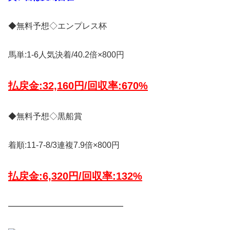
◆無料予想◇エンプレス杯
馬単:1-6人気決着/40.2倍×800円
払戻金:32,160円/回収率:670%
◆無料予想◇黒船賞
着順:11-7-8/3連複7.9倍×800円
払戻金:6,320円/回収率:132%
━━━━━━━━━━━━━━