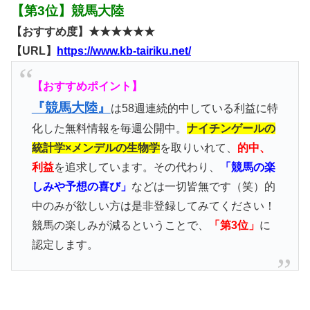
【第3位】競馬大陸
【おすすめ度】★★★★★★
【URL】
https://www.kb-tairiku.net/
【おすすめポイント】
『競馬大陸』
は58週連続的中している利益に特
化した無料情報を毎週公開中。
ナイチンゲールの
統計学×メンデルの生物学
を取りいれて、
的中、
利益
を追求しています。その代わり、
「競馬の楽
しみや予想の喜び」
などは一切皆無です（笑）的
中のみが欲しい方は是非登録してみてください！
競馬の楽しみが減るということで、
「第3位」
に
認定します。