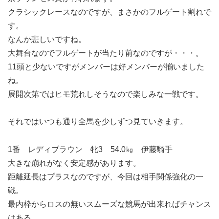
クラシックレースなのですが、まさかのフルゲート割れで
す。
なんか悲しいですね。
大舞台なのでフルゲートが当たり前なのですが・・・。
11頭と少ないですがメンバーは好メンバーが揃いました
ね。
展開次第ではヒモ荒れしそうなので楽しみな一戦です。
それではいつも通り全馬を少しずつ見ていきます。
1番 レディブラウン 牝3 54.0㎏ 伊藤騎手
大きな崩れがなく安定感があります。
距離延長はプラスなのですが、今回は相手関係強化の一
戦。
最内枠からロスの無いスムーズな競馬が出来ればチャンス
はある。