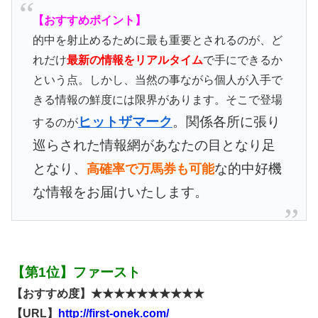
【おすすめポイント】
的中を射止めるために最も重要とされるのが、ど
れだけ
最新の情報をリアルタイム
で手にできるか
という点。しかし、当然の事ながら個人が入手で
きる情報の鮮度には限界があります。そこで登場
ヒットザマーク
。関係各所に張り
するのが
巡らされた情報網があなたの目となり足
となり、
な的中好機
高確率で万馬券も可能
な情報をお届けいたします。
【第1位】ファースト
【おすすめ度】★★★★★★★★★★
【URL】
http://first-onek.com/