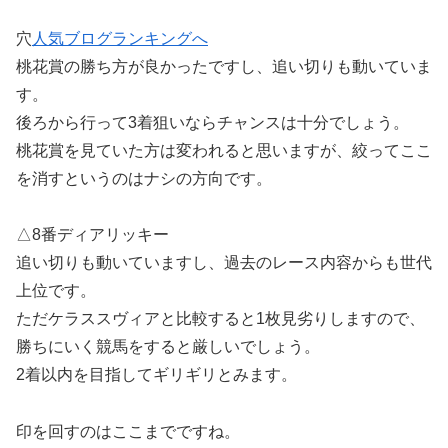
穴
人気ブログランキングへ
桃花賞の勝ち方が良かったですし、追い切りも動いていま
す。
後ろから行って3着狙いならチャンスは十分でしょう。
桃花賞を見ていた方は変われると思いますが、絞ってここ
を消すというのはナシの方向です。
△8番ディアリッキー
追い切りも動いていますし、過去のレース内容からも世代
上位です。
ただケラススヴィアと比較すると1枚見劣りしますので、
勝ちにいく競馬をすると厳しいでしょう。
2着以内を目指してギリギリとみます。
印を回すのはここまでですね。