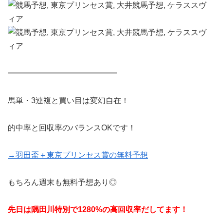
━━━━━━━━━━━━━━
馬単・3連複と買い目は変幻自在！
的中率と回収率のバランスOKです！
→羽田盃＋東京プリンセス賞の無料予想
もちろん週末も無料予想あり◎
先日は隅田川特別で1280%の高回収率だしてます！