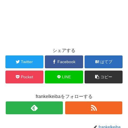
シェアする
Twitter
Facebook
はてブ
Pocket
LINE
コピー
frankelkeibaをフォローする
frankelkeiba