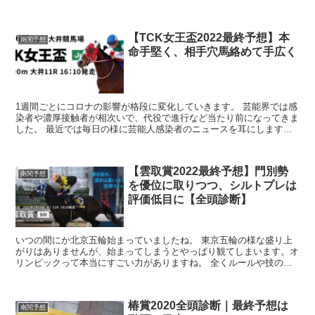
とに気付いているのでしょうか。 大阪府知事...
【TCK女王盃2022最終予想】本
南関予想
命手堅く、相手穴馬絡めて手広く
1週間ごとにコロナの影響が格段に変化していきます。 芸能界では感
染者や濃厚接触者が相次いで、代役で進行など当たり前になってきま
した。 最近では毎日の様に芸能人感染者のニュースを耳にします。
オミクロン株は今までの株みたいに肺で...
【雲取賞2022最終予想】門別勢
南関予想
を優位に取りつつ、シルトプレは
評価低目に【全頭診断】
いつの間にか北京五輪始まっていましたね。 東京五輪の様な盛り上
がりはありませんが、始まってしまうとやっぱり観てしまいます。オ
リンピックって本当にすごい力がありますね。 全くルールや技の種
類を知らなくても見入ってしまいます。 い...
椿賞2020全頭診断｜最終予想は
南関予想