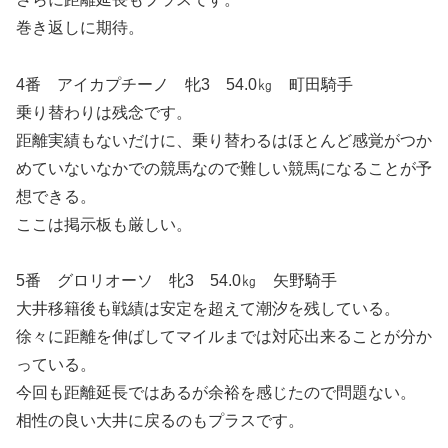
巻き返しに期待。
4番 アイカプチーノ 牝3 54.0㎏ 町田騎手
乗り替わりは残念です。
距離実績もないだけに、乗り替わるはほとんど感覚がつか
めていないなかでの競馬なので難しい競馬になることが予
想できる。
ここは掲示板も厳しい。
5番 グロリオーソ 牝3 54.0㎏ 矢野騎手
大井移籍後も戦績は安定を超えて潮汐を残している。
徐々に距離を伸ばしてマイルまでは対応出来ることが分か
っている。
今回も距離延長ではあるが余裕を感じたので問題ない。
相性の良い大井に戻るのもプラスです。