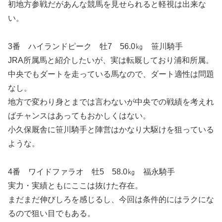
初地方参戦だがあんな競馬を見せられると軽視は出来な
い。
3番 ハイランドピーク 牡7 56.0㎏ 笹川騎手
JRA所属馬と紹介したいが、実は転厩しており浦和所属。
中央でもダートを走っている馬なので、ダート適性は問題
なし。
地方で変わり身とまでは言わないが中央での戦績を考えれ
ばチャンスはあってもおかしくはない。
小久保厩舎に笹川騎手と陣営はかなり大駆けを狙っている
ような。
4番 ワイドファラオ 牡5 58.0㎏ 福永騎手
実力・実績ともにここは抜けた存在。
まだまだ伸びしろを感じるし、今回は条件的にはラクにな
るので狙い目でもある。