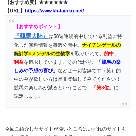
【おすすめ度】★★★★★★
【URL】
https://www.kb-tairiku.net/
【おすすめポイント】
『競馬大陸』
は58週連続的中している利益に特
化した無料情報を毎週公開中。
ナイチンゲールの
統計学×メンデルの生物学
を取りいれて、
的中、
利益
を追求しています。その代わり、
「競馬の楽
しみや予想の喜び」
などは一切皆無です（笑）的
中のみが欲しい方は是非登録してみてください！
競馬の楽しみが減るということで、
「第3位」
に
認定します。
今回ご紹介したサイトが凄いところはいずれのサイトも