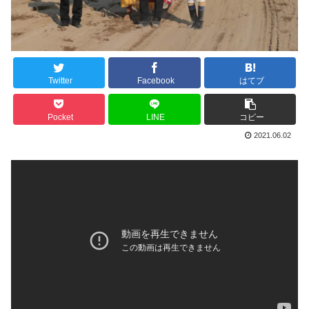
Twitter
Facebook
はてブ
Pocket
LINE
コピー
2021.06.02