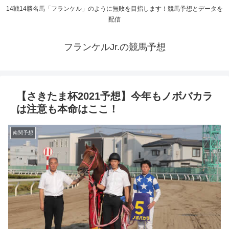
14戦14勝名馬「フランケル」のように無敗を目指します！競馬予想とデータを
配信
フランケルJr.の競馬予想
【さきたま杯2021予想】今年もノボバカラ
は注意も本命はここ！
南関予想