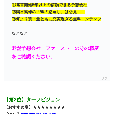
①運営開始5年以上の信頼できる予想会社
②鶴谷義雄の『鶴の恩返し』は必見！！
③何より質・量ともに充実過ぎる無料コンテンツ
などなど
老舗予想会社「ファースト」のその精度
をご確認ください。
【第2位】ターフビジョン
【おすすめ度】★★★★★★★★