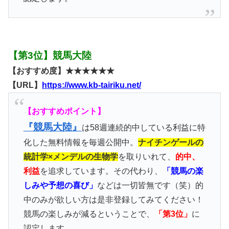
【第3位】競馬大陸
【おすすめ度】★★★★★★
【URL】
https://www.kb-tairiku.net/
【おすすめポイント】
『競馬大陸』
は58週連続的中している利益に特
化した無料情報を毎週公開中。
ナイチンゲールの
統計学×メンデルの生物学
を取りいれて、
的中、
利益
を追求しています。その代わり、
「競馬の楽
しみや予想の喜び」
などは一切皆無です（笑）的
中のみが欲しい方は是非登録してみてください！
競馬の楽しみが減るということで、
「第3位」
に
認定します。