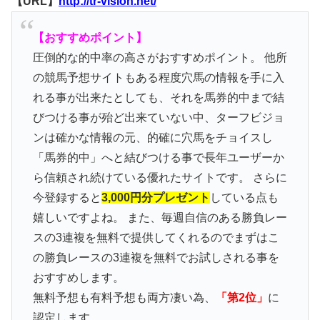
【URL】
http://tr-vision.net/
【おすすめポイント】
圧倒的な的中率の高さがおすすめポイント。 他所
の競馬予想サイトもある程度穴馬の情報を手に入
れる事が出来たとしても、それを馬券的中まで結
びつける事が殆ど出来ていない中、ターフビジョ
ンは確かな情報の元、的確に穴馬をチョイスし
「馬券的中」へと結びつける事で長年ユーザーか
ら信頼され続けている優れたサイトです。 さらに
今登録すると
3,000円分プレゼント
している点も
嬉しいですよね。 また、毎週自信のある勝負レー
スの3連複を無料で提供してくれるのでまずはこ
の勝負レースの3連複を無料でお試しされる事を
おすすめします。
無料予想も有料予想も両方凄い為、
「第2位」
に
認定します。