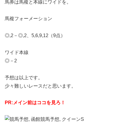
馬券は馬複と本線にワイドを。
馬複フォーメーション
◎,2－◎,2、5,6,9,12（9点）
ワイド本線
◎－2
予想は以上です。
少々難しいレースだと思います。
PR:メイン前はココを見ろ！