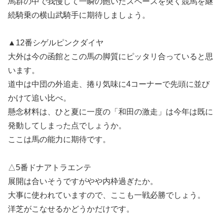
馬群の中で我慢して一瞬の飽いたスペースを突く競馬を継
続騎乗の横山武騎手に期待しましょう。
▲12番シゲルピンクダイヤ
大外は今の函館とこの馬の脚質にピッタリ合っていると思
います。
道中は中団の外追走、捲り気味に4コーナーで先頭に並び
かけて追い比べ。
懸念材料は、ひと夏に一度の「和田の激走」は今年は既に
発動してしまった点でしょうか。
ここは馬の能力に期待です。
△5番ドナアトラエンテ
展開は合いそうですがやや内枠過ぎたか。
大事に使われていますので、ここも一戦必勝でしょう。
洋芝がこなせるかどうかだけです。