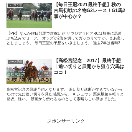
【毎日王冠2021最終予想】秋の
レース予想
古馬初戦の名物G2レース！G1馬2
頭が中心か？
【PR】なんか昨日競馬で超稼いだ サウジアラビアRCは無事に馬連
ぶち込みでセーフ。 オッズが2倍を切ってガッカリですが、まあ良し
としましょう。 毎日王冠の予想をいきましょう。 過去2年は当時3歳
の...
【高松宮記念 2017】最終予想
レース予想
｜追い切りと展開から狙う穴馬は
ココ！
高松宮記念の最終予想となります。 追い切り診断ができていなかっ
たので先に追い切りを見た感想から。 A.シュウジ 栗東坂路を軽々と
登坂。軽い。 動画から伝わるものとして素晴らしい動きでした。 B.
セイウンコウ...
スポンサーリンク