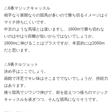
△6番マジックキャッスル
相手なり展開なりの競馬が多いので勝ち切るイメージはイ
マイチ持ちにくいです。
中京のような馬場とは違いますし、1600mで勝ち切れな
いのはやはり距離が短いからではないでしょうか。
1800mに伸びることはプラスですが、本質的には2000m
だと思います。
△9番テルツェット
決め手はここでしょう。
函館で洋芝でキレ味はそこまででないでしょうが、持続力
はあります。
捲り競馬でジワジワ伸びて、前を捉えつつ後ろのマジック
キャッスルを凌ぎつつ、そんな競馬になりそうです。