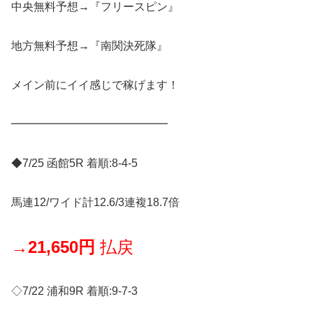
中央無料予想→『フリースピン』
地方無料予想→『南関決死隊』
メイン前にイイ感じで稼げます！
━━━━━━━━━━━━━━
◆7/25 函館5R 着順:8-4-5
馬連12/ワイド計12.6/3連複18.7倍
→
21,650円
払戻
◇7/22 浦和9R 着順:9-7-3