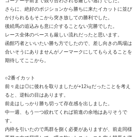
コーナー手前まで競り合わされる厳しい逃げでした。
さらに、絶好のポジションから勝ちに来たイカットに並び
かけられるもそこから突き放しての勝利でした。
後続馬の追込みも意に介することない完勝でした。
レース全体のペースも厳しい流れだったと思います。
函館巧者といいたい勝ち方でしたので、差し向きの馬場は
合いそうにありませんがノーマークにしてもらえることを
期待してここから。
○2番イカット
前々走は◎に後れを取りましたが+12㎏だったことを考え
ると、逆転の目はあります。
前走はしっかり勝ち切って存在感を出しました。
中一週、もう一つ絞れてくれば前進の余地はありそうで
す。
内枠を引いたので馬群を捌く必要がありますが、前走同様