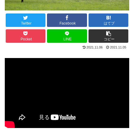
Twitter
Facebook
はてブ
Pocket
LINE
コピー
2021.11.06
2021.11.05