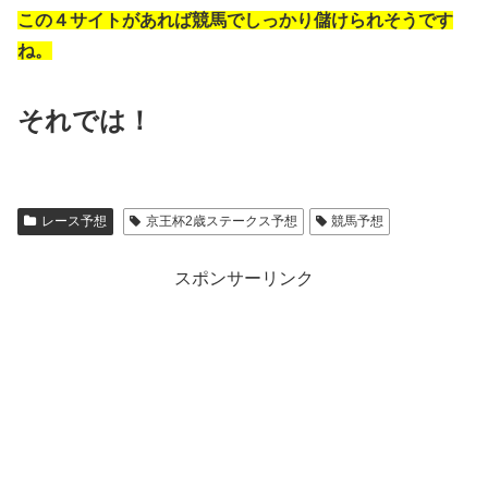
この４サイトがあれば競馬でしっかり儲けられそうです
ね。
それでは！
レース予想
京王杯2歳ステークス予想
競馬予想
スポンサーリンク