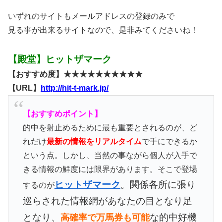
いずれのサイトもメールアドレスの登録のみで
見る事が出来るサイトなので、是非みてくださいね！
【殿堂】ヒットザマーク
【おすすめ度】★★★★★★★★★★
【URL】
http://hit-t-mark.jp/
【おすすめポイント】
的中を射止めるために最も重要とされるのが、ど
れだけ
最新の情報をリアルタイム
で手にできるか
という点。しかし、当然の事ながら個人が入手で
きる情報の鮮度には限界があります。そこで登場
ヒットザマーク
。関係各所に張り
するのが
巡らされた情報網があなたの目となり足
となり、
な的中好機
高確率で万馬券も可能