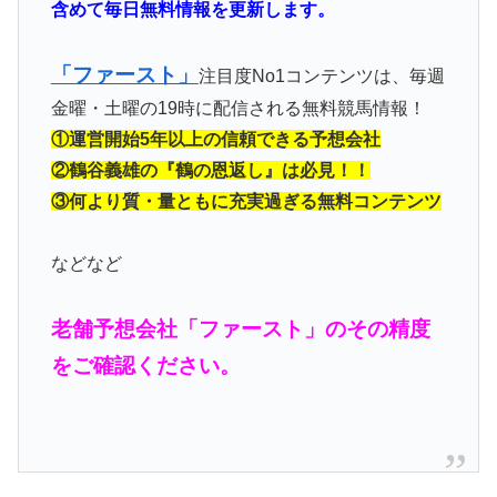
含めて毎日無料情報を更新します。
「ファースト」
注目度No1コンテンツは、毎週
金曜・土曜の19時に配信される無料競馬情報！
①運営開始5年以上の信頼できる予想会社
②鶴谷義雄の『鶴の恩返し』は必見！！
③何より質・量ともに充実過ぎる無料コンテンツ
などなど
老舗予想会社「ファースト」のその精度
をご確認ください。