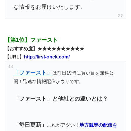
な情報をお届けいたします。
【第1位】ファースト
【おすすめ度】★★★★★★★★★★
【URL】
http://first-onek.com/
「ファースト」
は前日19時に買い目を無料公
開！迅速な情報配信がウリです。
「ファースト」と他社との違いとは？
「毎日更新」
これがアツい！
地方競馬の配信を