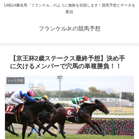
14戦14勝名馬「フランケル」のように無敗を目指します！競馬予想とデータを
配信
フランケルJr.の競馬予想
【京王杯2歳ステークス最終予想】決め手
に欠けるメンバーで穴馬の単複勝負！！
レース予想