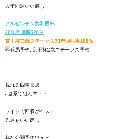
去年同週いい感じ！
アルゼンチン共和国杯
20年回収率526％
京王杯二歳ステークス20年回収率166％
────────────────────
荒れる四重賞週
3連系で狙わず・・
ワイドで回収がベスト
先週もいい感じ
無料公開予想ワイド