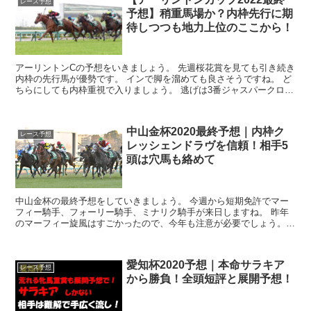
レース予想
予想】稍重馬場か？内枠先行に期
待しつつも地力上位のここから！
アーリントンCの予想をいきましょう。 先週桜花賞を見ても引き続き
内枠の先行馬が優勢です。 インで脚を溜めても良さそうですね。 ど
ちらにしても内枠重視で入りましょう。 逃げは3番ジャスパークロー
ネ。 1200mで鍛えたス...
中山金杯2020最終予想｜内枠ク
レース予想
レッシェンドラヴを信頼！相手5
頭は穴馬も絡めて
中山金杯の最終予想をしていきましょう。 今週から短期免許でマー
フィー騎手、フォーリー騎手、ミナリク騎手が来日しますね。 昨年
のマーフィー旋風はすごかったので、今年も注意が必要でしょう。
ヨーロッパではディアドラに騎...
愛知杯2020予想｜本命サラキア
レース予想
から勝負！全頭短評と展開予想！