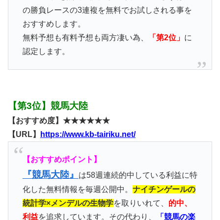
の勝負レースの3連複を無料でお試しされる事を
おすすめします。
無料予想も有料予想も両方凄い為、
「第2位」
に
認定します。
【第3位】競馬大陸
【おすすめ度】★★★★★★
【URL】
https://www.kb-tairiku.net/
【おすすめポイント】
『競馬大陸』
は58週連続的中している利益に特
化した無料情報を毎週公開中。
ナイチンゲールの
統計学×メンデルの生物学
を取りいれて、
的中、
利益
を追求しています。その代わり、
「競馬の楽