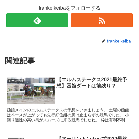
frankelkeibaをフォローする
frankelkeiba
関連記事
【エルムステークス2021最終予
レース予想
想】函館ダートは前残り？
函館メインのエルムステークスの予想をいきましょう。 土曜の函館
はペースが上がっても先行好位組の脚は止まらずの競馬でした。 小
回り適性の高い馬がスムーズに来る競馬でしたね。 枠は有利不利は
特に感じませんでしたが、紛れ...
【アーリントンカップ2022最終