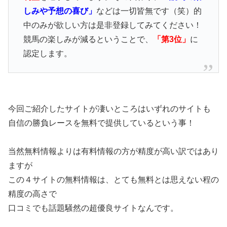
しみや予想の喜び」
などは一切皆無です（笑）的
中のみが欲しい方は是非登録してみてください！
競馬の楽しみが減るということで、
「第3位」
に
認定します。
今回ご紹介したサイトが凄いところはいずれのサイトも
自信の勝負レースを無料で提供しているという事！
当然無料情報よりは有料情報の方が精度が高い訳ではあり
ますが
この４サイトの無料情報は、とても無料とは思えない程の
精度の高さで
口コミでも話題騒然の超優良サイトなんです。