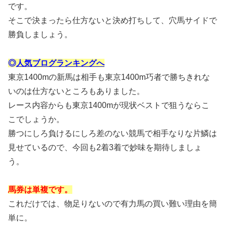
です。
そこで決まったら仕方ないと決め打ちして、穴馬サイドで
勝負しましょう。
◎
人気ブログランキングへ
東京1400mの新馬は相手も東京1400m巧者で勝ちきれな
いのは仕方ないところもありました。
レース内容からも東京1400mが現状ベストで狙うならこ
こでしょうか。
勝つにしろ負けるにしろ差のない競馬で相手なりな片鱗は
見せているので、今回も2着3着で妙味を期待しましょ
う。
馬券は単複です。
これだけでは、物足りないので有力馬の買い難い理由を簡
単に。