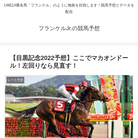
14戦14勝名馬「フランケル」のように無敗を目指します！競馬予想とデータを
配信
フランケルJr.の競馬予想
【目黒記念2022予想】ここでマカオンドー
ル！左回りなら見直す！
レース予想