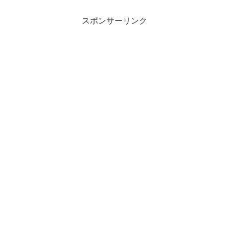
スポンサーリンク