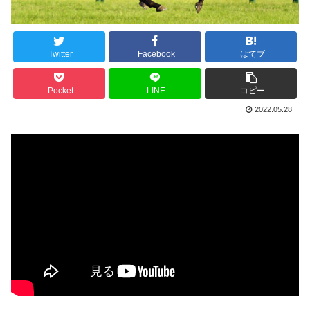
Twitter
Facebook
はてブ
Pocket
LINE
コピー
2022.05.28