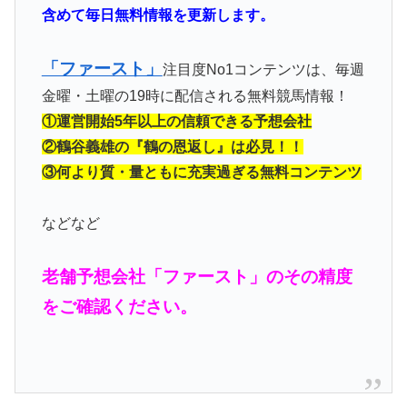
含めて毎日無料情報を更新します。
「ファースト」
注目度No1コンテンツは、毎週
金曜・土曜の19時に配信される無料競馬情報！
①運営開始5年以上の信頼できる予想会社
②鶴谷義雄の『鶴の恩返し』は必見！！
③何より質・量ともに充実過ぎる無料コンテンツ
などなど
老舗予想会社「ファースト」のその精度
をご確認ください。