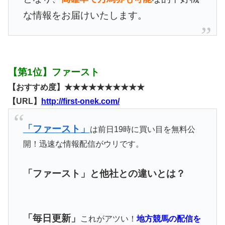
な情報をお届けいたします。
【第1位】ファースト
【おすすめ度】★★★★★★★★★★
【URL】
http://first-onek.com/
「ファースト」
は前日19時に買い目を無料公
開！迅速な情報配信がウリです。
「ファースト」と他社との違いとは？
「毎日更新」
これがアツい！
地方競馬の配信を