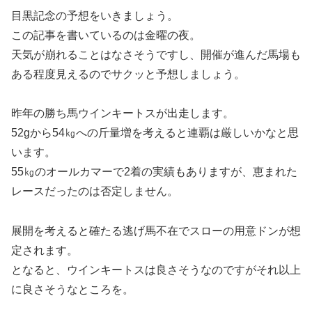
目黒記念の予想をいきましょう。
この記事を書いているのは金曜の夜。
天気が崩れることはなさそうですし、開催が進んだ馬場も
ある程度見えるのでサクッと予想しましょう。
昨年の勝ち馬ウインキートスが出走します。
52gから54㎏への斤量増を考えると連覇は厳しいかなと思
います。
55㎏のオールカマーで2着の実績もありますが、恵まれた
レースだったのは否定しません。
展開を考えると確たる逃げ馬不在でスローの用意ドンが想
定されます。
となると、ウインキートスは良さそうなのですがそれ以上
に良さそうなところを。