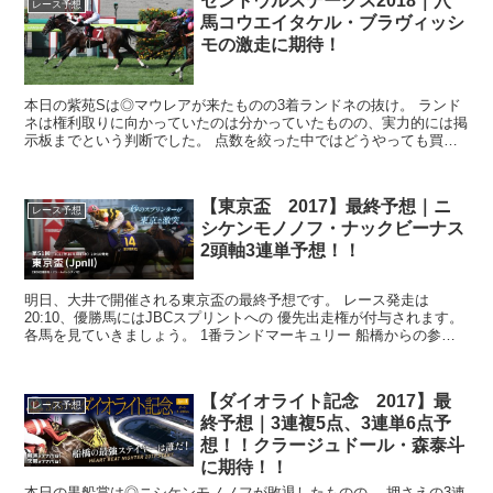
セントウルステークス2018｜穴
レース予想
馬コウエイタケル・ブラヴィッシ
モの激走に期待！
本日の紫苑Sは◎マウレアが来たものの3着ランドネの抜け。 ランド
ネは権利取りに向かっていたのは分かっていたものの、実力的には掲
示板までという判断でした。 点数を絞った中ではどうやっても買え
ないところでしたので、 マウレアからの馬連...
【東京盃 2017】最終予想｜ニ
レース予想
シケンモノノフ・ナックビーナス
2頭軸3連単予想！！
明日、大井で開催される東京盃の最終予想です。 レース発走は
20:10、優勝馬にはJBCスプリントへの 優先出走権が付与されます。
各馬を見ていきましょう。 1番ランドマーキュリー 船橋からの参戦
ですが、近走から買い材料なし...
【ダイオライト記念 2017】最
レース予想
終予想｜3連複5点、3連単6点予
想！！クラージュドール・森泰斗
に期待！！
本日の黒船賞は◎ニシケンモノノフが敗退したものの、 押さえの3連