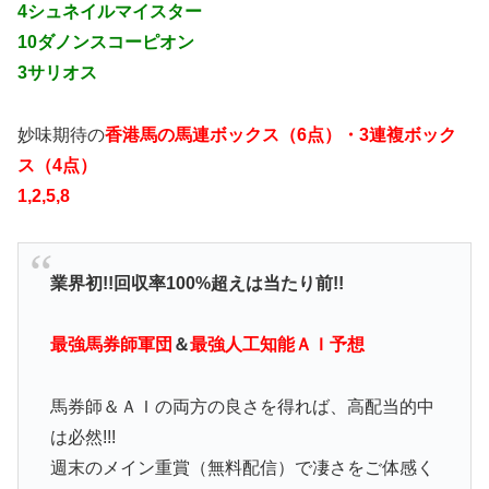
4シュネイルマイスター
10ダノンスコーピオン
3サリオス
妙味期待の
香港馬の馬連ボックス（6点）・3連複ボック
ス（4点）
1,2,5,8
業界初!!回収率100%超えは当たり前!!
最強馬券師軍団
＆
最強人工知能ＡＩ予想
馬券師＆ＡＩの両方の良さを得れば、高配当的中
は必然!!!
週末のメイン重賞（無料配信）で凄さをご体感く