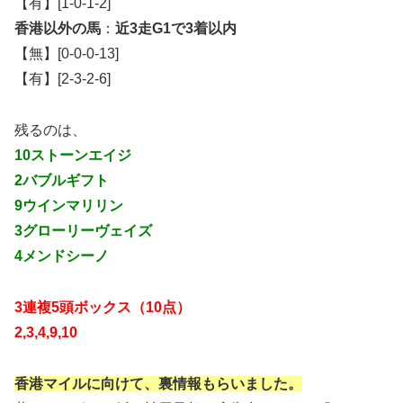
【有】[1-0-1-2]
香港以外の馬
：
近3走G1で3着以内
【無】[0-0-0-13]
【有】[2-3-2-6]
残るのは、
10ストーンエイジ
2バブルギフト
9ウインマリリン
3グローリーヴェイズ
4メンドシーノ
3連複5頭ボックス（10点）
2,3,4,9,10
香港マイルに向けて、裏情報もらいました。