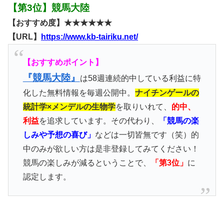
【第3位】競馬大陸
【おすすめ度】★★★★★★
【URL】
https://www.kb-tairiku.net/
【おすすめポイント】
『競馬大陸』
は58週連続的中している利益に特
化した無料情報を毎週公開中。
ナイチンゲールの
統計学×メンデルの生物学
を取りいれて、
的中、
利益
を追求しています。その代わり、
「競馬の楽
しみや予想の喜び」
などは一切皆無です（笑）的
中のみが欲しい方は是非登録してみてください！
競馬の楽しみが減るということで、
「第3位」
に
認定します。