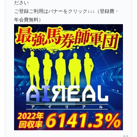
ださい
ご登録ご利用はバナーをクリック↓↓↓（登録費・
年会費無料）