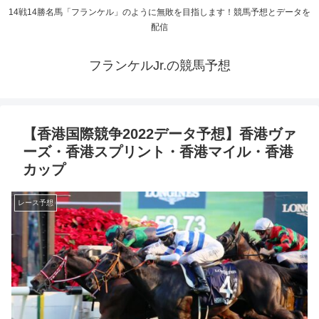
14戦14勝名馬「フランケル」のように無敗を目指します！競馬予想とデータを
配信
フランケルJr.の競馬予想
【香港国際競争2022データ予想】香港ヴァ
ーズ・香港スプリント・香港マイル・香港
カップ
レース予想