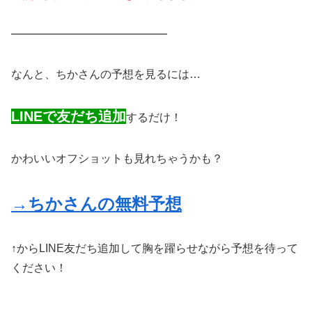
━━━━━━━━━━━━━━
なんと、ちかさんの予想を見るには…
LINEで友だち追加
するだけ！
かわいいオフショットも見れちゃうかも？
→ちかさんの無料予想
↑からLINE友だち追加して胸を躍らせながら予想を待って
ください！