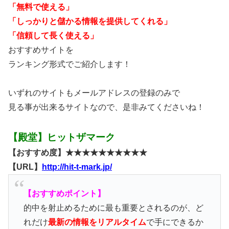
「無料で使える」
「しっかりと儲かる情報を提供してくれる」
「信頼して長く使える」
おすすめサイトを
ランキング形式でご紹介します！
いずれのサイトもメールアドレスの登録のみで
見る事が出来るサイトなので、是非みてくださいね！
【殿堂】ヒットザマーク
【おすすめ度】★★★★★★★★★★
【URL】
http://hit-t-mark.jp/
【おすすめポイント】
的中を射止めるために最も重要とされるのが、ど
れだけ
最新の情報をリアルタイム
で手にできるか