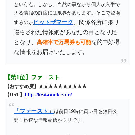
という点。しかし、当然の事ながら個人が入手で
きる情報の鮮度には限界があります。そこで登場
ヒットザマーク
。関係各所に張り
するのが
巡らされた情報網があなたの目となり足
となり、
な的中好機
高確率で万馬券も可能
な情報をお届けいたします。
【第1位】ファースト
【おすすめ度】★★★★★★★★★★
【URL】
http://first-onek.com/
「ファースト」
は前日19時に買い目を無料公
開！迅速な情報配信がウリです。