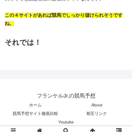
この４サイトがあれば競馬でしっかり儲けられそうです
ね。
それでは！
フランケルJr.の競馬予想
ホーム
About
競馬予想サイト徹底比較
相互リンク
Youtube